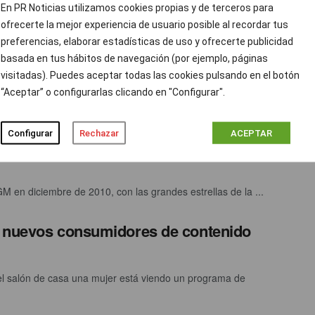
En PR Noticias utilizamos cookies propias y de terceros para
ción prnoticias
ABRIL 16, 2014
0
ofrecerte la mejor experiencia de usuario posible al recordar tus
sucio, compra lpio’ es el lema de una nueva app que te permite
preferencias, elaborar estadísticas de uso y ofrecerte publicidad
 los ingredientes peligrosos que contienen ...
basada en tus hábitos de navegación (por ejemplo, páginas
visitadas). Puedes aceptar todas las cookies pulsando en el botón
“Aceptar” o configurarlas clicando en "Configurar".
n de Semana Santa con la mente
Configurar
Rechazar
ACEPTAR
M en diciembre de 2010, con las grandes estrellas de la ...
s nuevos consumidores de contenido
l salón de casa una mujer está viendo un programa de