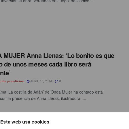
Inversión la obra ‘Verdades en Juego’ de Códice ...
MUJER Anna Llenas: ‘Lo bonito es que
o de unos meses cada libro será
nte’
ción prnoticias
ABRIL 16, 2014
0
ama ‘La costilla de Adán’ de Onda Mujer ha contado esta
on la presencia de Anna Lleras, ilustradora, ...
k Dirty’, la app que se chiva de lo que
Esta web usa cookies
an tus cosméticos