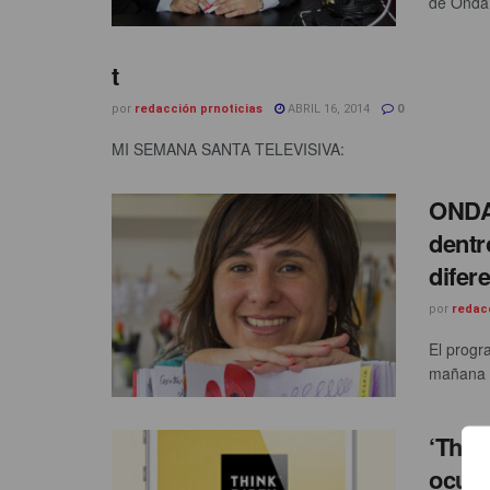
de Onda 
t
por
redacción prnoticias
ABRIL 16, 2014
0
MI SEMANA SANTA TELEVISIVA:
ONDA 
dentr
difere
por
redac
El progr
mañana c
‘Thin
ocult