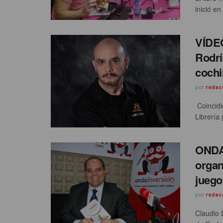
inició en
VÍDEO
Rodrí
cochi
por
redac
Coincidi
Librería 
ONDA
organ
juego
por
redac
Claudio 