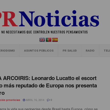
ERIODISMO
ASUNTOS PÚBLICOS
PR SALUD
RADIO
TEL
ARCOIRIS: Leonardo Lucatto el escort
jo más reputado de Europa nos presenta
ro
ción prnoticias
ABRIL 16, 2014
0
 narra la vida sus peripecias desde Brasil hasta Europa, cómo se