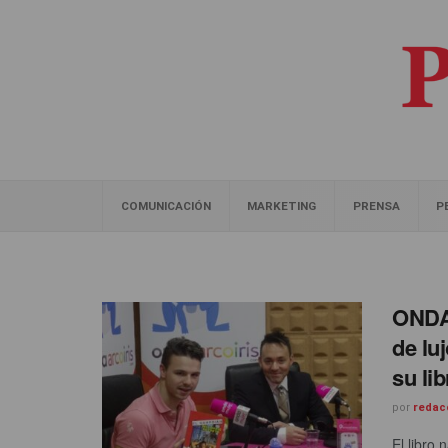
COMUNICACIÓN
MARKETING
PRENSA
P
ONDA 
de lu
su lib
por
redac
El libro