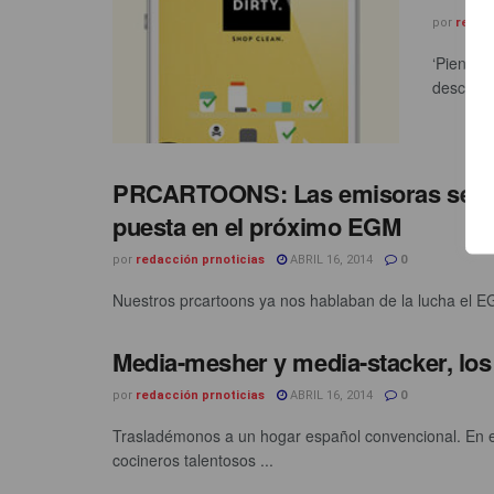
por
redac
‘Piensa 
descubrir
PRCARTOONS: Las emisoras se va
puesta en el próximo EGM
por
redacción prnoticias
ABRIL 16, 2014
0
Nuestros prcartoons ya nos hablaban de la lucha el EG
Media-mesher y media-stacker, lo
por
redacción prnoticias
ABRIL 16, 2014
0
Trasladémonos a un hogar español convencional. En e
cocineros talentosos ...