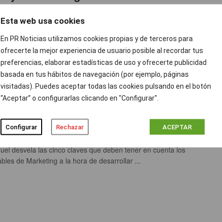
icación de marca y producto de
Esta web usa cookies
sina
En PR Noticias utilizamos cookies propias y de terceros para
ción prnoticias
ABRIL 24, 2014
0
ofrecerte la mejor experiencia de usuario posible al recordar tus
ltora se ha convertido en la agencia de Comunicación y
preferencias, elaborar estadísticas de uso y ofrecerte publicidad
es Públicas de Inglesina, una compañía dedicada a la ...
basada en tus hábitos de navegación (por ejemplo, páginas
visitadas). Puedes aceptar todas las cookies pulsando en el botón
“Aceptar” o configurarlas clicando en "Configurar".
inco claves del éxito de los anuncios
ales de servicios financieros
Configurar
Rechazar
ACEPTAR
ción prnoticias
ABRIL 24, 2014
0
uel desvela las cinco claves que deben tener en cuenta los
bles de Marketing a la hora de desarrollar ...