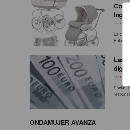
Comun
Ingle
por
redac
La consu
Relacion
Las c
digit
por
redac
Rocket F
responsa
ONDAMUJER AVANZA