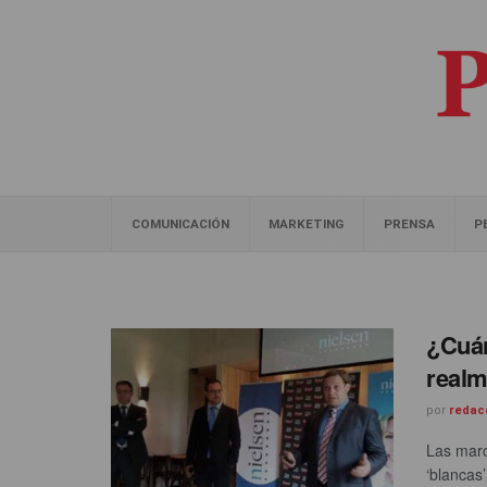
COMUNICACIÓN
MARKETING
PRENSA
P
¿Cuán
realm
por
redac
Las marc
‘blancas