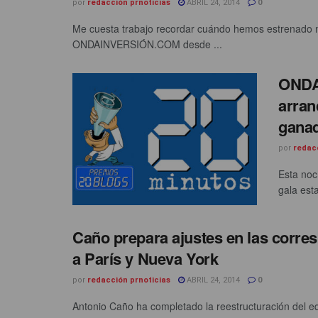
por
redacción prnoticias
ABRIL 24, 2014
0
Me cuesta trabajo recordar cuándo hemos estrenado nu
ONDAINVERSIÓN.COM desde ...
ONDA
arran
gana
por
redac
Esta noc
gala esta
Caño prepara ajustes en las corres
a París y Nueva York
por
redacción prnoticias
ABRIL 24, 2014
0
Antonio Caño ha completado la reestructuración del eq