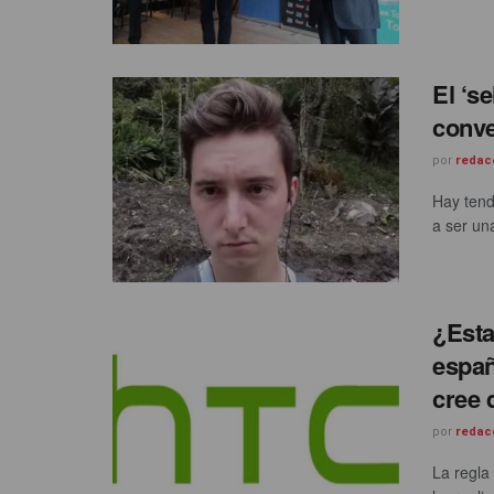
El ‘se
conve
por
redac
Hay tend
a ser un
¿Esta
españ
cree 
por
redac
La regla 