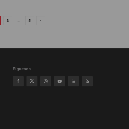
3
…
5
Síguenos