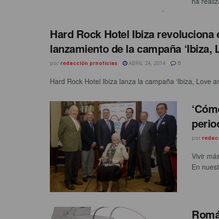
ha realiz
Hard Rock Hotel Ibiza revoluciona 
lanzamiento de la campaña ‘Ibiza, 
por
redacción prnoticias
ABRIL 24, 2014
0
Hard Rock Hotel Ibiza lanza la campaña ‘Ibiza, Love and
‘Cómo 
perio
por
redac
Vivir má
En nuestr
Román