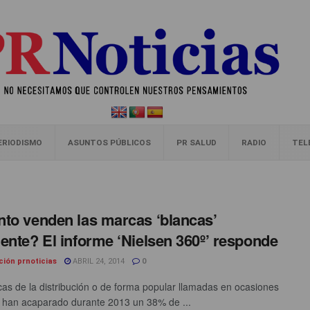
ERIODISMO
ASUNTOS PÚBLICOS
PR SALUD
RADIO
TEL
to venden las marcas ‘blancas’
ente? El informe ‘Nielsen 360º’ responde
ción prnoticias
ABRIL 24, 2014
0
as de la distribución o de forma popular llamadas en ocasiones
’ han acaparado durante 2013 un 38% de ...