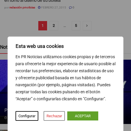
por
redacción prnoticias
FEBRERO 27, 2015
0
1
2
…
5
Esta web usa cookies
Noticias recientes
En PR Noticias utilizamos cookies propias y de terceros
para ofrecerte la mejor experiencia de usuario posible al
recordar tus preferencias, elaborar estadísticas de uso
y ofrecerte publicidad basada en tus hábitos de
navegación (por ejemplo, páginas visitadas). Puedes
aceptar todas las cookies pulsando en el botón
“Aceptar” o configurarlas clicando en "Configurar".
Pedro Blanco gana peso en la SER
Configurar
Rechazar
ACEPTAR
09/08/2026