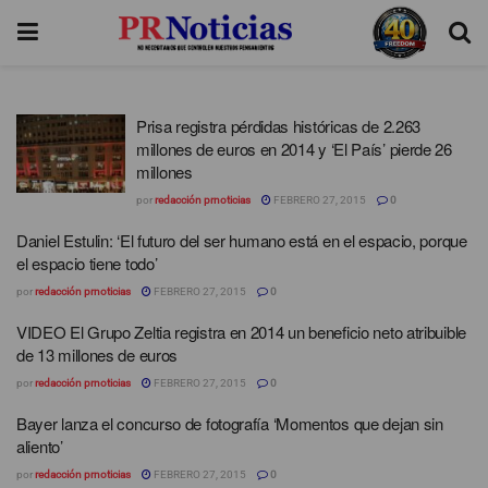
Prisa registra pérdidas históricas de 2.263
millones de euros en 2014 y ‘El País’ pierde 26
millones
por
redacción prnoticias
FEBRERO 27, 2015
0
Daniel Estulin: ‘El futuro del ser humano está en el espacio, porque
el espacio tiene todo’
por
redacción prnoticias
FEBRERO 27, 2015
0
VIDEO El Grupo Zeltia registra en 2014 un beneficio neto atribuible
de 13 millones de euros
por
redacción prnoticias
FEBRERO 27, 2015
0
Bayer lanza el concurso de fotografía ‘Momentos que dejan sin
aliento’
por
redacción prnoticias
FEBRERO 27, 2015
0