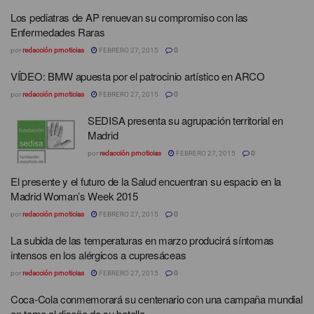
Los pediatras de AP renuevan su compromiso con las
Enfermedades Raras
por
redacción prnoticias
FEBRERO 27, 2015
0
VÍDEO: BMW apuesta por el patrocinio artístico en ARCO
por
redacción prnoticias
FEBRERO 27, 2015
0
SEDISA presenta su agrupación territorial en
Madrid
por
redacción prnoticias
FEBRERO 27, 2015
0
El presente y el futuro de la Salud encuentran su espacio en la
Madrid Woman’s Week 2015
por
redacción prnoticias
FEBRERO 27, 2015
0
La subida de las temperaturas en marzo producirá síntomas
intensos en los alérgicos a cupresáceas
por
redacción prnoticias
FEBRERO 27, 2015
0
Coca-Cola conmemorará su centenario con una campaña mundial
en torno al diseño de su botella