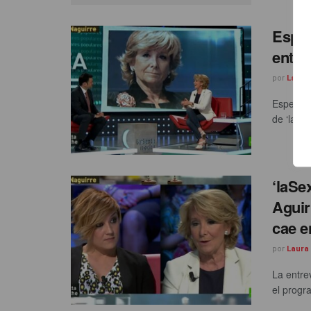
Esper
entre
por
Laura
Esperanz
de ‘laSex
‘laSe
Aguir
cae e
por
Laura
La entre
el progr