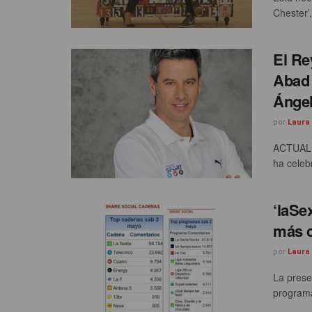
Chester’,
El Re
Abad 
Ángel
por
Laura
ACTUALIZ
ha celebr
‘laSe
más c
por
Laura
La prese
programa