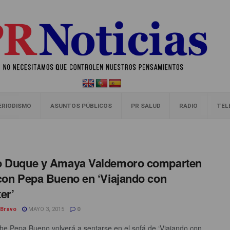
ERIODISMO
ASUNTOS PÚBLICOS
PR SALUD
RADIO
TEL
o Duque y Amaya Valdemoro comparten
con Pepa Bueno en ‘Viajando con
er’
 Bravo
MAYO 3, 2015
0
he Pepa Bueno volverá a sentarse en el sofá de ‘Viajando con