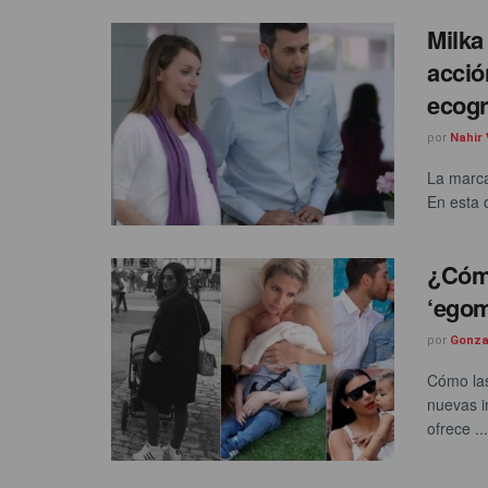
Milka
acció
ecogr
por
Nahir 
La marca
En esta 
¿Cómo
‘ego
por
Gonza
Cómo las
nuevas i
ofrece ...