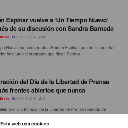
 Espinar vuelve a ‘Un Tiempo Nuevo’
és de su discusión con Sandra Barneda
 Bravo
MAYO 3, 2015
0
po Nuevo’ ha recuperado a Ramón Espinar, uno de los que fue
dor habitual del programa que dirige Sandra ...
ración del Día de la Libertad de Prensa
ás frentes abiertos que nunca
 Bravo
MAYO 3, 2015
0
elebra el Día Mundial de la Libertad de Prensa rodeado de
 En los últimos días, el anuncio ...
Esta web usa cookies