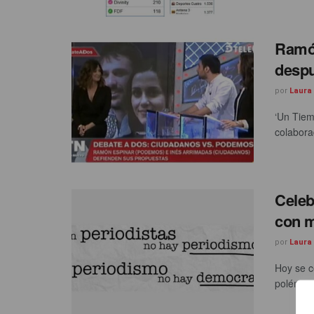
Ramón
despu
por
Laura
‘Un Tiem
colabora
Celeb
con m
por
Laura
Hoy se c
polémica.