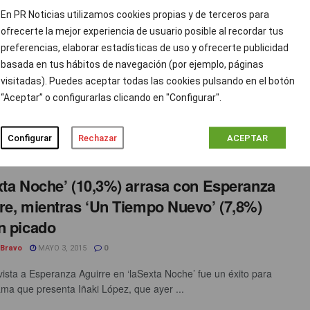
En PR Noticias utilizamos cookies propias y de terceros para
anza Aguirre soporta una de las
ofrecerte la mejor experiencia de usuario posible al recordar tus
preferencias, elaborar estadísticas de uso y ofrecerte publicidad
vistas más agresivas de ‘laSexta Noche’
basada en tus hábitos de navegación (por ejemplo, páginas
 Bravo
MAYO 3, 2015
3
visitadas). Puedes aceptar todas las cookies pulsando en el botón
“Aceptar” o configurarlas clicando en "Configurar".
a Aguirre era una de las invitadas estelares de la temporada
ta Noche’, fue anunciada a bombo y platillo ...
Configurar
Rechazar
ACEPTAR
xta Noche’ (10,3%) arrasa con Esperanza
re, mientras ‘Un Tiempo Nuevo’ (7,8%)
n picado
 Bravo
MAYO 3, 2015
0
vista a Esperanza Aguirre en ‘laSexta Noche’ fue un éxito para
ama que presenta Iñaki López, que ayer ...