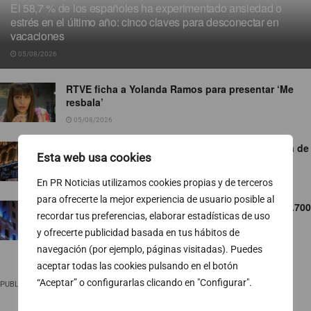
El 58,7 % de los españoles ha experimentado ansiedad o
estrés en el último año: cinco claves para desconectar en
vacaciones
05/08/2026
RTVE ficha a Yolanda Ramos para presentar ‘Me
resbala’
05/08/2026
El Ibex 35 se anota nuevos máximos por encima de
Esta web usa cookies
los 20.100 puntos
05/08/2026
En PR Noticias utilizamos cookies propias y de terceros
para ofrecerte la mejor experiencia de usuario posible al
Telefónica refuerza la conectividad en más de 2.700
recordar tus preferencias, elaborar estadísticas de uso
emplazamientos con motivo del eclipse solar
y ofrecerte publicidad basada en tus hábitos de
05/08/2026
navegación (por ejemplo, páginas visitadas). Puedes
aceptar todas las cookies pulsando en el botón
“Aceptar” o configurarlas clicando en "Configurar".
PUBLICIDAD