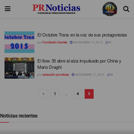
El Octubre Trans en la voz de sus protagonistas
por
Fundación Daniela
NOVIEMBRE 11, 2015
0
El Ibex 35 abre al alza impulsado por China y
Mario Draghi
por
redacción prnoticias
NOVIEMBRE 11, 2015
0
1
…
4
5
Noticias recientes