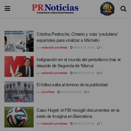
Cristina Pedroche, Cheeto y más ‘youtubers’
españoles para viralizar a Michelin
por
redacción prnoticias
MAYO 24, 2016
1
Indignación en el mundo del periodismo tras el
despido de Segurola de ‘Marca’
por
redacción prnoticias
MAYO 24, 2016
6
El fútbol salta al terreno de la publicidad
por
Ana Pérez
MAYO 24, 2016
0
Caso Huget: el FBI recogió documentos en la
sede de Imagina en Barcelona
por
redacción prnoticias
MAYO 24, 2016
1