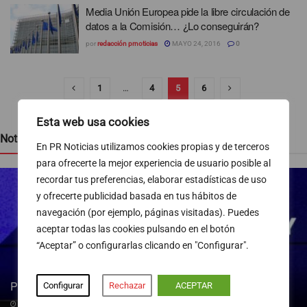
Media Unión Europea pide la libre circulación de
datos a la Comisión… ¿Lo conseguirán?
por
redacción prnoticias
MAYO 24, 2016
0
1
…
4
5
6
Esta web usa cookies
Noticias recientes
En PR Noticias utilizamos cookies propias y de terceros
para ofrecerte la mejor experiencia de usuario posible al
recordar tus preferencias, elaborar estadísticas de uso
y ofrecerte publicidad basada en tus hábitos de
navegación (por ejemplo, páginas visitadas). Puedes
aceptar todas las cookies pulsando en el botón
“Aceptar” o configurarlas clicando en "Configurar".
Pedro Blanco gana peso en la SER
Configurar
Rechazar
ACEPTAR
09/08/2026