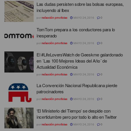
Las dudas persisten sobre las bolsas europeas,
incluyendo al Ibex
por
redacción prnoticias
MAYO 24, 2016
0
TomTom prepara a los conductores para lo
inesperado
por
redacción prnoticias
MAYO 24, 2016
0
El #LifeLoversWatch de Geeskme galardonado
en ´Las 100 Mejores Ideas del Año´ de
Actualidad Económica
por
redacción prnoticias
MAYO 24, 2016
0
La Convención Nacional Republicana pierde
patrocinadores
por
redacción prnoticias
MAYO 24, 2016
0
‘El Ministerio del Tiempo’ se despide con
incertidumbre pero por todo lo alto en Twitter
por
redacción prnoticias
MAYO 24, 2016
0