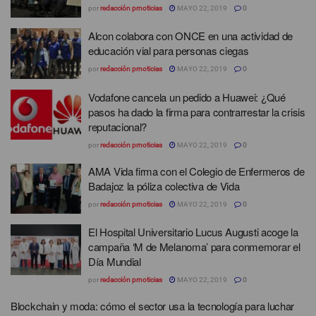
por
redacción prnoticias
MAYO 22, 2019
0
Alcon colabora con ONCE en una actividad de
educación vial para personas ciegas
por
redacción prnoticias
MAYO 22, 2019
0
Vodafone cancela un pedido a Huawei: ¿Qué
pasos ha dado la firma para contrarrestar la crisis
reputacional?
por
redacción prnoticias
MAYO 22, 2019
0
AMA Vida firma con el Colegio de Enfermeros de
Badajoz la póliza colectiva de Vida
por
redacción prnoticias
MAYO 22, 2019
0
El Hospital Universitario Lucus Augusti acoge la
campaña ‘M de Melanoma’ para conmemorar el
Día Mundial
por
redacción prnoticias
MAYO 22, 2019
0
Blockchain y moda: cómo el sector usa la tecnología para luchar