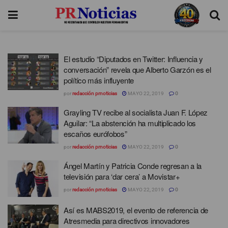
El estudio “Diputados en Twitter: Influencia y
conversación” revela que Alberto Garzón es el
político más influyente
por
redacción prnoticias
MAYO 22, 2019
0
Grayling TV recibe al socialista Juan F. López
Aguilar: “La abstención ha multiplicado los
escaños eurófobos”
por
redacción prnoticias
MAYO 22, 2019
0
Ángel Martín y Patricia Conde regresan a la
televisión para ‘dar cera’ a Movistar+
por
redacción prnoticias
MAYO 22, 2019
0
Así es MABS2019, el evento de referencia de
Atresmedia para directivos innovadores