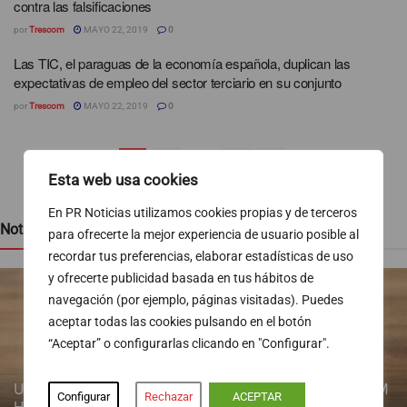
contra las falsificaciones
por
Trescom
MAYO 22, 2019
0
Las TIC, el paraguas de la economía española, duplican las
expectativas de empleo del sector terciario en su conjunto
por
Trescom
MAYO 22, 2019
0
1
2
…
4
Esta web usa cookies
En PR Noticias utilizamos cookies propias y de terceros
Noticias recientes
para ofrecerte la mejor experiencia de usuario posible al
recordar tus preferencias, elaborar estadísticas de uso
y ofrecerte publicidad basada en tus hábitos de
navegación (por ejemplo, páginas visitadas). Puedes
aceptar todas las cookies pulsando en el botón
“Aceptar” o configurarlas clicando en "Configurar".
Un estudio longitudinal de la Fundación de Investigación HM
Configurar
Rechazar
ACEPTAR
Hospitales identifica la ventana de oportunidad para revertir