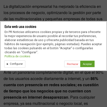
La digitalización empresarial ha mejorado la eficiencia en
los procesos de negocio, optimizando la gestión por parte
de las multinacionales y pequeñas empresas de todas sus
áreas de acción: facturación, gestión de nóminas, recogida
Esta web usa cookies
de información, comunicación corporativa, procesos
En PR Noticias utilizamos cookies propias y de terceros para ofrecerte
la mejor experiencia de usuario posible al recordar tus preferencias,
internos, entre otros; además ha permitido desarrollar otros
elaborar estadísticas de uso y ofrecerte publicidad basada en tus
canales de negocio que han permitido mejorar las
hábitos de navegación (por ejemplo, páginas visitadas). Puedes aceptar
todas las cookies pulsando en el botón “Aceptar” o configurarlas
relaciones con sus proveedores y clientes, como lo son los
clicando en "Configurar".
marketplaces, el comercio electrónico, y las plataformas de
Política de cookies
venta online.
Configurar
Rechazar
Aceptar
Ante un panorama completamente digital, en el que el 90%
de los usuarios accede diariamente a internet, y un
86%
cuenta con presencia en redes sociales; es cuestión
de tiempo que los negocios que no cuenten con
presencia en internet desaparezcan
. Para cualquier
empresa, ya sea multinacional o negocio local, es