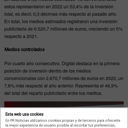
estos representaron en 2022 un 53,4% de la inversión
total, es decir, 0,3 décimas más respecto al pasado año.
En total, los medios estimados registraron una inversión
publicitaria de 6.520,7 millones de euros, creciendo un 5%
respecto a 2021.
Medios controlados
Por cuarto año consecutivo, Digital destaca en la primera
posición de inversión dentro de los medios
convencionales con 2.670,7 millones de euros en 2022, un
7,6% más respecto al año anterior. Representa el 46,9%
del total del reparto publicitario entre los medios.
Esta web usa cookies
En PR Noticias utilizamos cookies propias y de terceros para ofrecerte
la mejor experiencia de usuario posible al recordar tus preferencias,