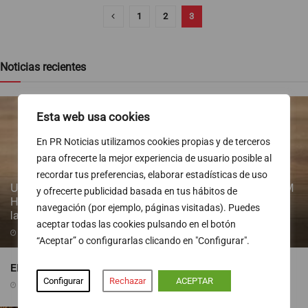
1
2
3
Noticias recientes
Esta web usa cookies
En PR Noticias utilizamos cookies propias y de terceros
para ofrecerte la mejor experiencia de usuario posible al
recordar tus preferencias, elaborar estadísticas de uso
Un estudio longitudinal de la Fundación de Investigación HM
y ofrecerte publicidad basada en tus hábitos de
Hospitales identifica la ventana de oportunidad para revertir
navegación (por ejemplo, páginas visitadas). Puedes
la obesidad infantil
aceptar todas las cookies pulsando en el botón
06/08/2026
“Aceptar” o configurarlas clicando en "Configurar".
EL ICÓNICO GINGER 7 SE VISTE DE ROSA
Configurar
Rechazar
ACEPTAR
06/08/2026