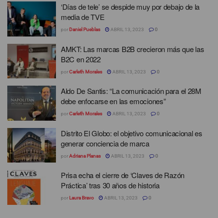
‘Días de tele’ se despide muy por debajo de la
media de TVE
por
Daniel Pueblas
ABRIL 13, 2023
0
AMKT: Las marcas B2B crecieron más que las
B2C en 2022
por
Carleth Morales
ABRIL 13, 2023
0
Aldo De Santis: “La comunicación para el 28M
debe enfocarse en las emociones”
por
Carleth Morales
ABRIL 13, 2023
0
Distrito El Globo: el objetivo comunicacional es
generar conciencia de marca
por
Adriana Planas
ABRIL 13, 2023
0
Prisa echa el cierre de ‘Claves de Razón
Práctica’ tras 30 años de historia
por
Laura Bravo
ABRIL 13, 2023
0