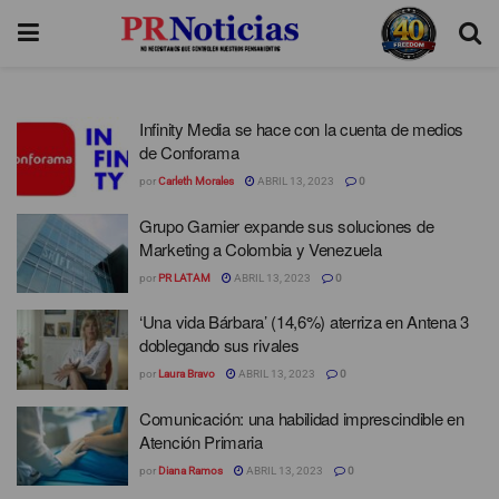
Infinity Media se hace con la cuenta de medios
de Conforama
por
Carleth Morales
ABRIL 13, 2023
0
Grupo Garnier expande sus soluciones de
Marketing a Colombia y Venezuela
por
PR LATAM
ABRIL 13, 2023
0
‘Una vida Bárbara’ (14,6%) aterriza en Antena 3
doblegando sus rivales
por
Laura Bravo
ABRIL 13, 2023
0
Comunicación: una habilidad imprescindible en
Atención Primaria
por
Diana Ramos
ABRIL 13, 2023
0