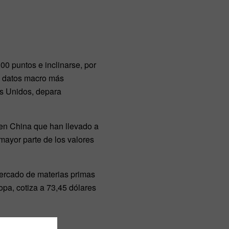
00 puntos e inclinarse, por
os datos macro más
os Unidos, depara
 en China que han llevado a
mayor parte de los valores
mercado de materias primas
opa, cotiza a 73,45 dólares