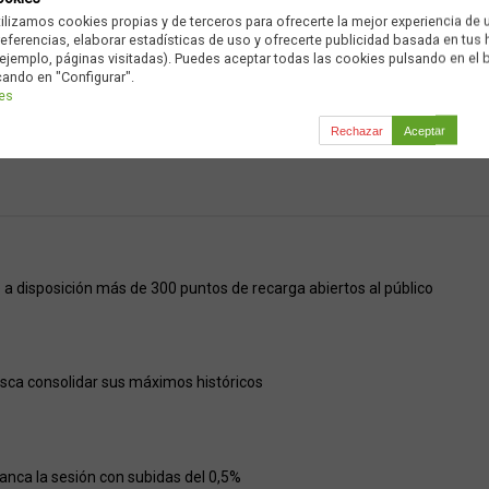
tilizamos cookies propias y de terceros para ofrecerte la mejor experiencia de 
preferencias, elaborar estadísticas de uso y ofrecerte publicidad basada en tus
ejemplo, páginas visitadas). Puedes aceptar todas las cookies pulsando en el 
Ad
cando en "Configurar".
ies
Rechazar
Aceptar
a disposición más de 300 puntos de recarga abiertos al público
usca consolidar sus máximos históricos
ranca la sesión con subidas del 0,5%