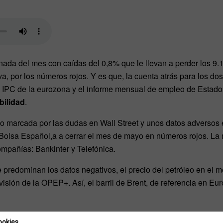
rnada del mes con caídas del 0,8% que le llevan a perder los 9.1
, por los números rojos. Y es que, la cuenta atrás para los d
 IPC de la eurozona y el informe mensual de empleo de Estad
bilidad
.
o marcada por las dudas en Wall Street y unos datos adversos
 Bolsa Español,a a cerrar el mes de mayo en números rojos. La 
mpañías: Bankinter y Telefónica.
e predominan los datos negativos, el precio del petróleo en el 
isión de la OPEP+. Así, el barril de Brent, de referencia en Eur
…
ookies