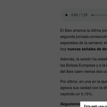
El Ibex arranca la última jo
segunda jornada consecutiva
esperados de la semana: el
hoy
nuevas señales de de
Además, la sesión ha estad
las Bolsas Europeas y a la
del Ibex caen menos dos co
Por último, en una en la qu
agrava sus caídad con la div
cayendo un 0,15%.
Seguiremos informando
Esta web usa c