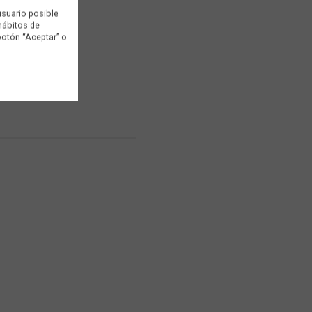
usuario posible
 hábitos de
botón “Aceptar” o