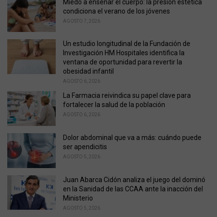
o
Miedo a enseñar el cuerpo: la presión estética
r
condiciona el verano de los jóvenes
i
AGOSTO 7, 2026
e
s
Un estudio longitudinal de la Fundación de
:
Investigación HM Hospitales identifica la
ventana de oportunidad para revertir la
obesidad infantil
AGOSTO 6, 2026
La Farmacia reivindica su papel clave para
fortalecer la salud de la población
AGOSTO 6, 2026
Dolor abdominal que va a más: cuándo puede
ser apendicitis
AGOSTO 5, 2026
Juan Abarca Cidón analiza el juego del dominó
en la Sanidad de las CCAA ante la inacción del
Ministerio
AGOSTO 5, 2026