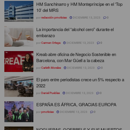
HM Sanchinarro y HM Montepríncipe en el ‘Top
10’ del MRS
por
redacción prnoticias
DICIEMBRE 13, 2023
0
La importancia del “alcohol cero” durante el
embarazo
por
Carmen Ortega
DICIEMBRE 13, 2023
0
Kreab abre oficina de Negocio Sostenible en
Barcelona, con Mar Güell a la cabeza
por
Carleth Morales
DICIEMBRE 13, 2023
0
El paro entre periodistas crece un 5% respecto a
2022
por
Daniel Pueblas
DICIEMBRE 13, 2023
0
ESPAÑA ES ÁFRICA, GRACIAS EUROPA
por
prnoticias
DICIEMBRE 13, 2023
0
NOGUERAS, GOEBBELS Y SUS MUERTOS