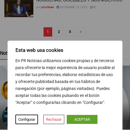
por
prnoticias
DICIEMBRE 13, 2023
0
1
2
3
Esta web usa cookies
Noticias recientes
En PR Noticias utilizamos cookies propias y de terceros
para ofrecerte la mejor experiencia de usuario posible al
recordar tus preferencias, elaborar estadísticas de uso
y ofrecerte publicidad basada en tus hábitos de
navegación (por ejemplo, páginas visitadas). Puedes
aceptar todas las cookies pulsando en el botón
“Aceptar” o configurarlas clicando en "Configurar".
La inmigración gana peso en el mercado laboral tras la
regularización masiva
Configurar
Rechazar
ACEPTAR
07/08/2026