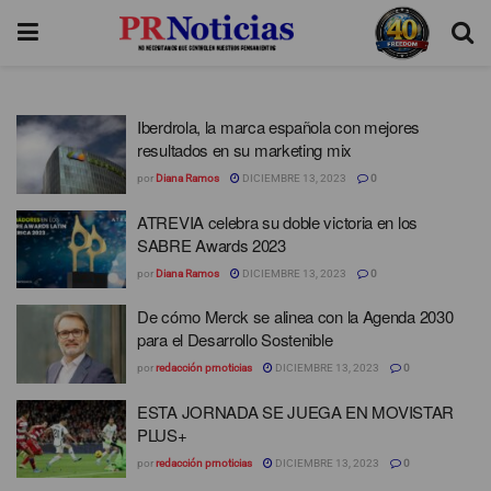
Iberdrola, la marca española con mejores
resultados en su marketing mix
por
Diana Ramos
DICIEMBRE 13, 2023
0
ATREVIA celebra su doble victoria en los
SABRE Awards 2023
por
Diana Ramos
DICIEMBRE 13, 2023
0
De cómo Merck se alinea con la Agenda 2030
para el Desarrollo Sostenible
por
redacción prnoticias
DICIEMBRE 13, 2023
0
ESTA JORNADA SE JUEGA EN MOVISTAR
PLUS+
por
redacción prnoticias
DICIEMBRE 13, 2023
0