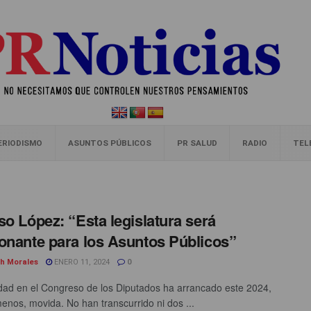
ERIODISMO
ASUNTOS PÚBLICOS
PR SALUD
RADIO
TEL
so López: “Esta legislatura será
onante para los Asuntos Públicos”
th Morales
ENERO 11, 2024
0
idad en el Congreso de los Diputados ha arrancado este 2024,
enos, movida. No han transcurrido ni dos ...