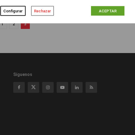
Configurar
Rechazar
ACEPTAR
1
2
3
Síguenos