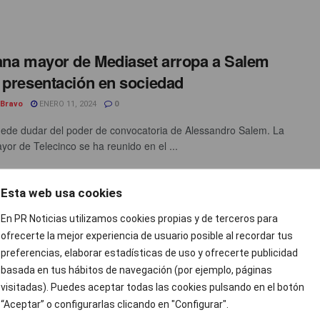
ana mayor de Mediaset arropa a Salem
 presentación en sociedad
 Bravo
ENERO 11, 2024
0
ede dudar del poder de convocatoria de Alessandro Salem. La
yor de Telecinco se ha reunido en el ...
Esta web usa cookies
ibre’, ‘El Diario’, ‘Público’ y Prisa: airean
En PR Noticias utilizamos cookies propias y de terceros para
roveedores israelíes de contenidos
ofrecerte la mejor experiencia de usuario posible al recordar tus
preferencias, elaborar estadísticas de uso y ofrecerte publicidad
cias
ENERO 11, 2024
0
basada en tus hábitos de navegación (por ejemplo, páginas
esas de contenidos recomendados, Taboola y Outbrain, han
visitadas). Puedes aceptar todas las cookies pulsando en el botón
 la luz lo que algunos consideran una “hipocresía” de ...
“Aceptar” o configurarlas clicando en "Configurar".