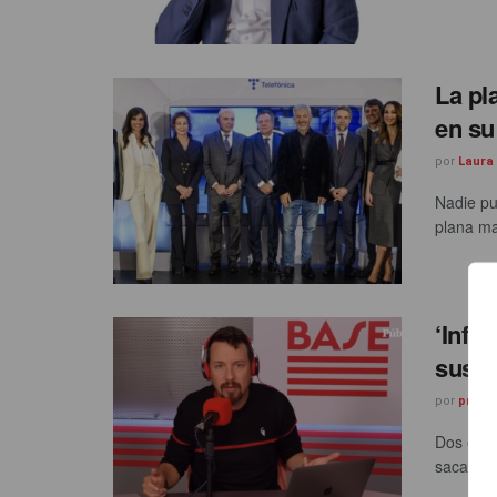
La pl
en su
por
Laura
Nadie pu
plana ma
‘Infol
sus p
por
prnoti
Dos empr
sacado a