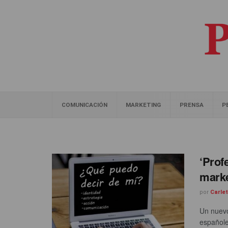
COMUNICACIÓN
MARKETING
PRENSA
P
‘Profe
marke
por
Carle
Un nuevo
españole