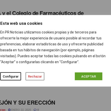
 y el Colegio de Farmacéuticos de
s firman un nuevo acuerdo
Esta web usa cookies
ción prnoticias
ENERO 22, 2025
0
En PR Noticias utilizamos cookies propias y de terceros para
io de Farmacéuticos de Burgos da un paso más en su
ofrecerte la mejor experiencia de usuario posible al recordar tus
so con la seguridad de sus colegiados al ...
preferencias, elaborar estadísticas de uso y ofrecerte publicidad
basada en tus hábitos de navegación (por ejemplo, páginas
visitadas). Puedes aceptar todas las cookies pulsando en el botón
“Aceptar” o configurarlas clicando en "Configurar".
s
Configurar
Rechazar
ACEPTAR
 los mercados en la mañana de este miércoles. Con Donald
JÓN Y SU ERECCIÓN
cias
ENERO 22, 2025
0