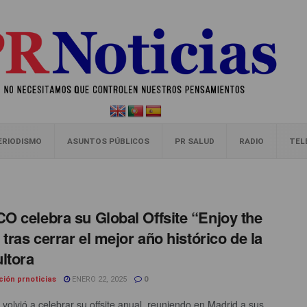
ERIODISMO
ASUNTOS PÚBLICOS
PR SALUD
RADIO
TEL
 celebra su Global Offsite “Enjoy the
 tras cerrar el mejor año histórico de la
ltora
ción prnoticias
ENERO 22, 2025
0
olvió a celebrar su offsite anual, reuniendo en Madrid a sus