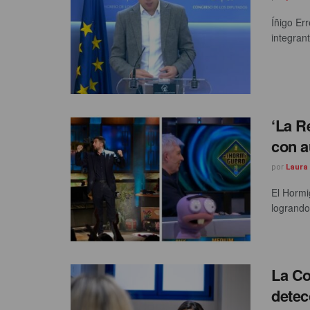
Íñigo Err
integrant
‘La R
con a
por
Laura
El Hormi
logrando
La Co
detec