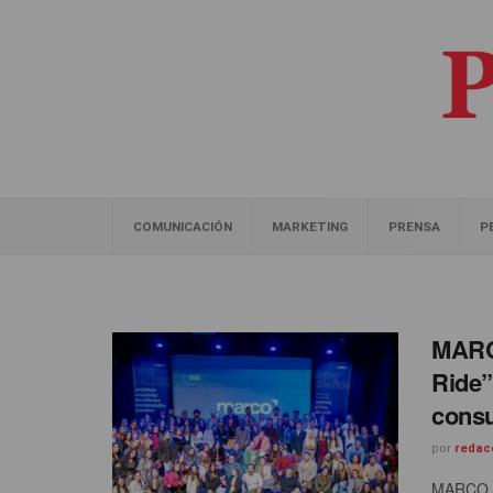
COMUNICACIÓN
MARKETING
PRENSA
P
MARCO
Ride”
consu
por
redac
MARCO, v