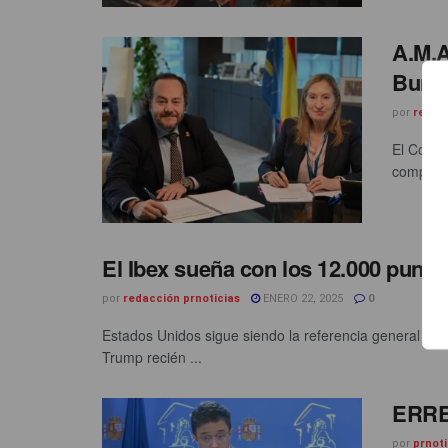
A.M.A
Burgo
por
redac
El Coleg
compromi
El Ibex sueña con los 12.000 punto
por
redacción prnoticias
ENERO 22, 2025
0
Estados Unidos sigue siendo la referencia general de
Trump recién ...
ERRE
por
prnoti