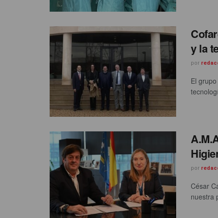
Cofar
y la 
por
redac
El grupo
tecnolog
A.M.A
Higie
por
redac
César Ca
nuestra p