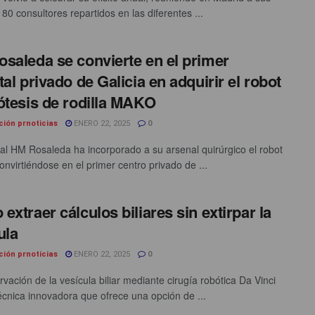
80 consultores repartidos en las diferentes ...
saleda se convierte en el primer
tal privado de Galicia en adquirir el robot
ótesis de rodilla MAKO
ción prnoticias
ENERO 22, 2025
0
tal HM Rosaleda ha incorporado a su arsenal quirúrgico el robot
nvirtiéndose en el primer centro privado de ...
extraer cálculos biliares sin extirpar la
ula
ción prnoticias
ENERO 22, 2025
0
vación de la vesícula biliar mediante cirugía robótica Da Vinci
écnica innovadora que ofrece una opción de ...