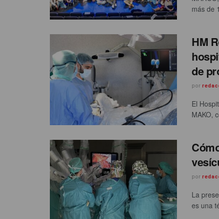
más de 1
HM Ro
hospi
de pr
por
redac
El Hospi
MAKO, co
Cómo 
vesíc
por
redac
La preser
es una t