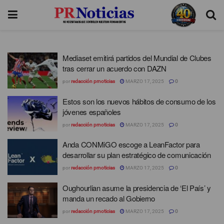
Mediaset emitirá partidos del Mundial de Clubes
tras cerrar un acuerdo con DAZN
por
redacción prnoticias
MARZO 17, 2025
0
Estos son los nuevos hábitos de consumo de los
jóvenes españoles
por
redacción prnoticias
MARZO 17, 2025
0
Anda CONMiGO escoge a LeanFactor para
desarrollar su plan estratégico de comunicación
por
redacción prnoticias
MARZO 17, 2025
0
Oughourlian asume la presidencia de ‘El País’ y
manda un recado al Gobierno
por
redacción prnoticias
MARZO 17, 2025
0