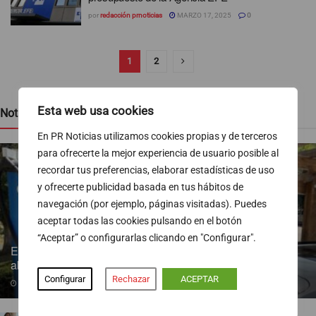
por
redacción prnoticias
MARZO 17, 2025
0
1
2
Esta web usa cookies
Noticias recientes
En PR Noticias utilizamos cookies propias y de terceros
para ofrecerte la mejor experiencia de usuario posible al
recordar tus preferencias, elaborar estadísticas de uso
y ofrecerte publicidad basada en tus hábitos de
navegación (por ejemplo, páginas visitadas). Puedes
aceptar todas las cookies pulsando en el botón
“Aceptar” o configurarlas clicando en "Configurar".
Endesa pone a disposición más de 300 puntos de recarga
abiertos al público
Configurar
Rechazar
ACEPTAR
07/08/2026