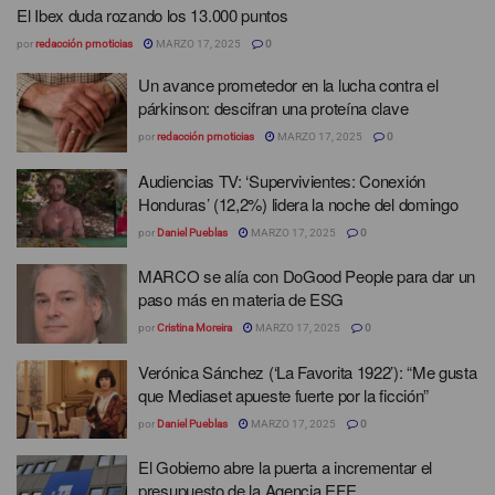
El Ibex duda rozando los 13.000 puntos
por
redacción prnoticias
MARZO 17, 2025
0
Un avance prometedor en la lucha contra el
párkinson: descifran una proteína clave
por
redacción prnoticias
MARZO 17, 2025
0
Audiencias TV: ‘Supervivientes: Conexión
Honduras’ (12,2%) lidera la noche del domingo
por
Daniel Pueblas
MARZO 17, 2025
0
MARCO se alía con DoGood People para dar un
paso más en materia de ESG
por
Cristina Moreira
MARZO 17, 2025
0
Verónica Sánchez (‘La Favorita 1922’): “Me gusta
que Mediaset apueste fuerte por la ficción”
por
Daniel Pueblas
MARZO 17, 2025
0
El Gobierno abre la puerta a incrementar el
presupuesto de la Agencia EFE