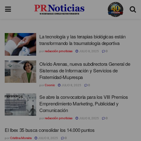
La tecnología y las terapias biológicas están
transformando la traumatología deportiva
por
redacción prnoticias
JULIO 8, 2025
0
Olvido Arenas, nueva subdirectora General de
Sistemas de Información y Servicios de
Fraternidad-Muprespa
por
Coonic
JULIO 8, 2025
0
Se abre la convocatoria para los VIII Premios
Emprendimiento Marketing, Publicidad y
Comunicación
por
redacción prnoticias
JULIO 8, 2025
0
El Ibex 35 busca consolidar los 14.000 puntos
por
Cristina Moreira
JULIO 8, 2025
0