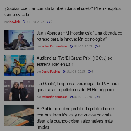
¿Sabías que tirar comida también daña el suelo? Phenix explica
cómo evitarlo
por
Newlink
JULIO 8, 2025
0
Juan Abarca (HM Hospitales): “Una década de
retraso para la innovación tecnológica”
por
redacción prnoticias
JULIO 8, 2025
0
Audiencias TV: ‘El Grand Prix’ (13,8%) se
estrena líder en La 1
por
Daniel Pueblas
JULIO 8, 2025
0
‘La Garita’, la apuesta veraniega de TVE para
ganar a las repeticiones de ‘El Hormiguero’
por
redacción prnoticias
JULIO 8, 2025
0
El Gobierno quiere prohibir la publicidad de
combustibles fósiles y de vuelos de corta
distancia cuando existan alternativas más
limpias