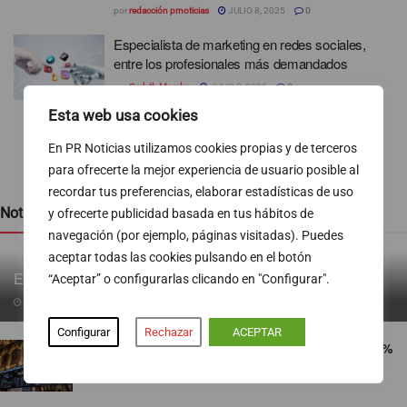
por
redacción prnoticias
JULIO 8, 2025
0
Especialista de marketing en redes sociales,
entre los profesionales más demandados
por
Carleth Morales
JULIO 8, 2025
0
Esta web usa cookies
1
2
En PR Noticias utilizamos cookies propias y de terceros
para ofrecerte la mejor experiencia de usuario posible al
recordar tus preferencias, elaborar estadísticas de uso
Noticias recientes
y ofrecerte publicidad basada en tus hábitos de
navegación (por ejemplo, páginas visitadas). Puedes
aceptar todas las cookies pulsando en el botón
EL ICÓNICO GINGER 7 SE VISTE DE ROSA
“Aceptar” o configurarlas clicando en "Configurar".
06/08/2026
Configurar
Rechazar
ACEPTAR
El Ibex 35 arranca la sesión con subidas del 0,5%
06/08/2026