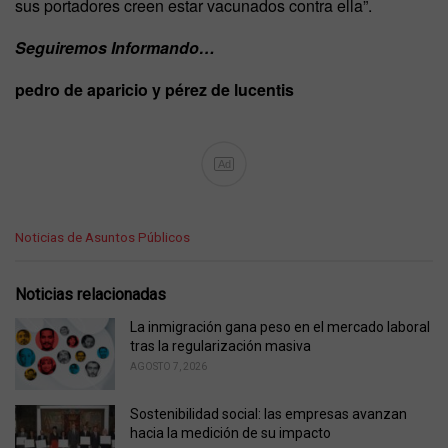
sus portadores creen estar vacunados contra ella”.
Seguiremos Informando…
pedro de aparicio y pérez de lucentis
Ad
C
Noticias de Asuntos Públicos
a
t
e
Noticias relacionadas
g
o
La inmigración gana peso en el mercado laboral
r
tras la regularización masiva
i
AGOSTO 7, 2026
e
s
Sostenibilidad social: las empresas avanzan
:
hacia la medición de su impacto