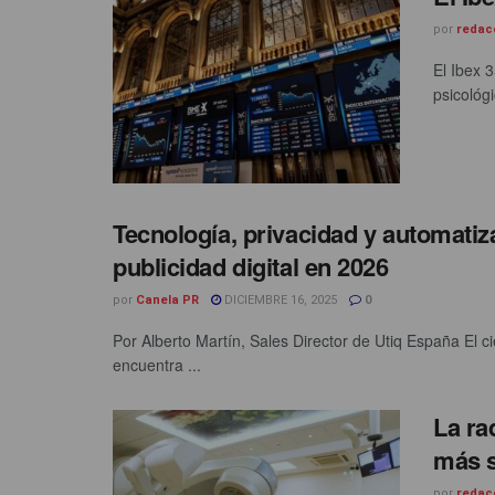
por
redac
El Ibex 
psicológi
Tecnología, privacidad y automati
publicidad digital en 2026
por
Canela PR
DICIEMBRE 16, 2025
0
Por Alberto Martín, Sales Director de Utiq España El cie
encuentra ...
La ra
más s
por
redac