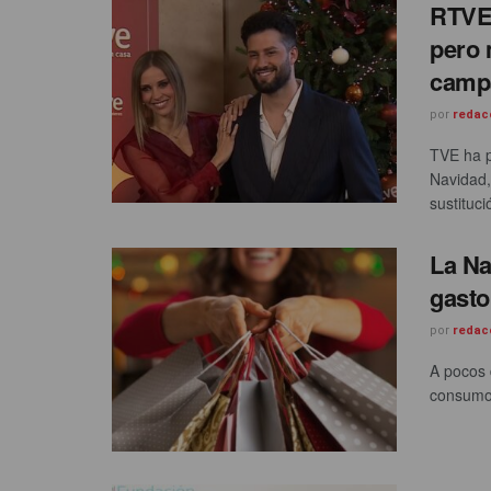
RTVE 
pero 
camp
por
redac
TVE ha p
Navidad,
sustituci
La Na
gasto
por
redac
A pocos 
consumo s