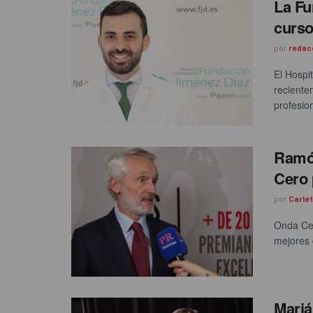
La Fu
curso
por
redac
El Hospi
reciente
profesion
Ramón
Cero 
por
Carle
Onda Cer
mejores 
Mariá