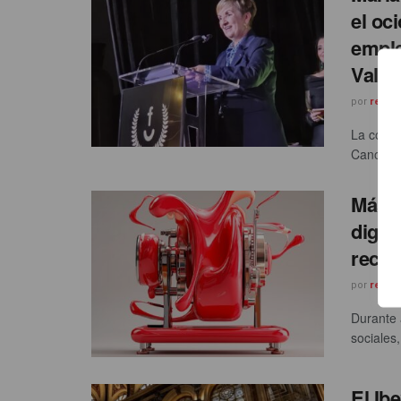
el oc
emple
Valen
por
redac
La conse
Cano, ha
Más d
digita
reco
por
redac
Durante 
sociales,
El Ib