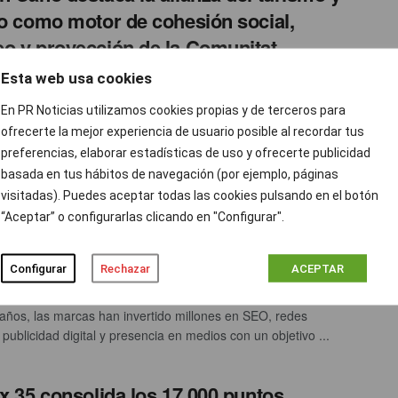
io como motor de cohesión social,
o y proyección de la Comunitat
ciana
Esta web usa cookies
ción prnoticias
DICIEMBRE 16, 2025
0
En PR Noticias utilizamos cookies propias y de terceros para
ofrecerte la mejor experiencia de usuario posible al recordar tus
llera de Industria, Turismo, Innovación y Comercio, Marián
 subrayado la relevancia de “un turismo y un ocio ...
preferencias, elaborar estadísticas de uso y ofrecerte publicidad
basada en tus hábitos de navegación (por ejemplo, páginas
visitadas). Puedes aceptar todas las cookies pulsando en el botón
el 70% de la inversión en marketing
“Aceptar” o configurarlas clicando en "Configurar".
l ya no influye en lo que las IA
miendan sobre una marca
Configurar
Rechazar
ACEPTAR
ción prnoticias
DICIEMBRE 16, 2025
0
años, las marcas han invertido millones en SEO, redes
 publicidad digital y presencia en medios con un objetivo ...
ex 35 consolida los 17.000 puntos