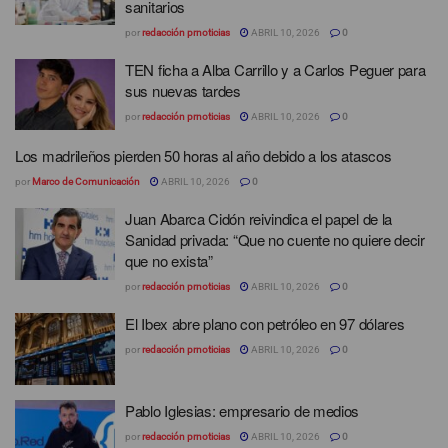
sanitarios
por
redacción prnoticias
ABRIL 10, 2026
0
TEN ficha a Alba Carrillo y a Carlos Peguer para
sus nuevas tardes
por
redacción prnoticias
ABRIL 10, 2026
0
Los madrileños pierden 50 horas al año debido a los atascos
por
Marco de Comunicación
ABRIL 10, 2026
0
Juan Abarca Cidón reivindica el papel de la
Sanidad privada: “Que no cuente no quiere decir
que no exista”
por
redacción prnoticias
ABRIL 10, 2026
0
El Ibex abre plano con petróleo en 97 dólares
por
redacción prnoticias
ABRIL 10, 2026
0
Pablo Iglesias: empresario de medios
por
redacción prnoticias
ABRIL 10, 2026
0