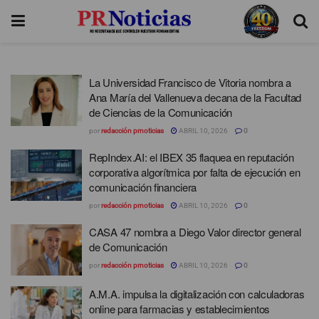
La Universidad Francisco de Vitoria nombra a
Ana María del Vallenueva decana de la Facultad
de Ciencias de la Comunicación
por
redacción prnoticias
ABRIL 10, 2026
0
RepIndex.AI: el IBEX 35 flaquea en reputación
corporativa algorítmica por falta de ejecución en
comunicación financiera
por
redacción prnoticias
ABRIL 10, 2026
0
CASA 47 nombra a Diego Valor director general
de Comunicación
por
redacción prnoticias
ABRIL 10, 2026
0
A.M.A. impulsa la digitalización con calculadoras
online para farmacias y establecimientos