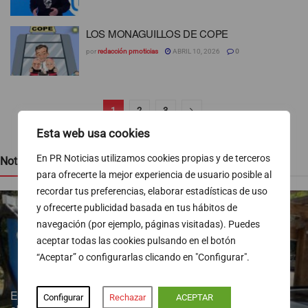
LOS MONAGUILLOS DE COPE
por
redacción prnoticias
ABRIL 10, 2026
0
1
2
3
Esta web usa cookies
En PR Noticias utilizamos cookies propias y de terceros
Noticias recientes
para ofrecerte la mejor experiencia de usuario posible al
recordar tus preferencias, elaborar estadísticas de uso
y ofrecerte publicidad basada en tus hábitos de
navegación (por ejemplo, páginas visitadas). Puedes
aceptar todas las cookies pulsando en el botón
“Aceptar” o configurarlas clicando en "Configurar".
Endesa pone a disposición más de 300 puntos de recarga
Configurar
Rechazar
ACEPTAR