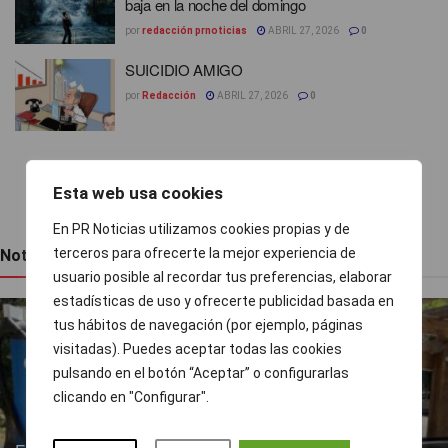
baja en la noche del domingo
por
redacción prnoticias
ABRIL 27, 2026
0
SUICIDIO AMIGO
por
Redacción
ABRIL 27, 2026
0
1
2
Esta web usa cookies
En PR Noticias utilizamos cookies propias y de
terceros para ofrecerte la mejor experiencia de
Noticias recientes
usuario posible al recordar tus preferencias, elaborar
estadísticas de uso y ofrecerte publicidad basada en
tus hábitos de navegación (por ejemplo, páginas
visitadas). Puedes aceptar todas las cookies
pulsando en el botón “Aceptar” o configurarlas
clicando en "Configurar".