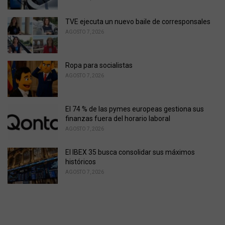
e
s
TVE ejecuta un nuevo baile de corresponsales
:
AGOSTO 7, 2026
Ropa para socialistas
AGOSTO 7, 2026
El 74 % de las pymes europeas gestiona sus
finanzas fuera del horario laboral
AGOSTO 7, 2026
El IBEX 35 busca consolidar sus máximos
históricos
AGOSTO 7, 2026