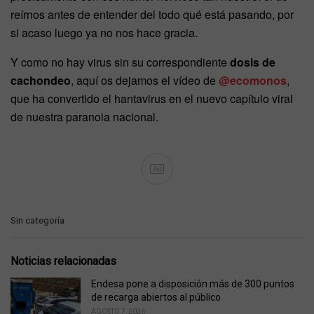
reírnos antes de entender del todo qué está pasando, por
si acaso luego ya no nos hace gracia.
Y como no hay virus sin su correspondiente
dosis de
cachondeo
, aquí os dejamos el vídeo de
@ecomonos
,
que ha convertido el hantavirus en el nuevo capítulo viral
de nuestra paranoia nacional.
Ad
C
Sin categoría
a
t
e
Noticias relacionadas
g
o
Endesa pone a disposición más de 300 puntos
r
de recarga abiertos al público
i
AGOSTO 7, 2026