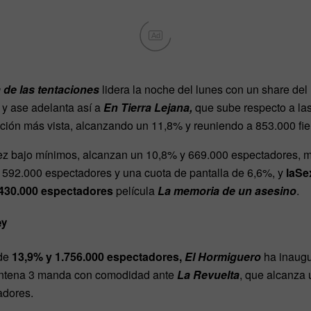
Ad
a de las tentaciones
lidera la noche del lunes con un share de
o
y ase adelanta así a
En Tierra Lejana,
que sube respecto a la
ción más vista, alcanzando un 11,8% y reuniendo a 853.000 fie
ez bajo mínimos, alcanzan un 10,8% y 669.000 espectadores, 
592.000 espectadores y una cuota de pantalla de 6,6%, y
laSe
430.000 espectadores
película
La memoria de un asesino
.
ey
de
13,9% y 1.756.000 espectadores,
El Hormiguero
ha inaugu
 Antena 3 manda con comodidad ante
La Revuelta
, que alcanza
adores.