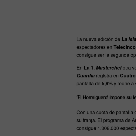
La nueva edición de
La isl
espectadores en
Telecinc
consigue ser la segunda op
En
La 1
,
Masterchef
otra v
Guardia
registra en
Cuatro
pantalla de
5,9%
y reúne a
‘El Hormiguero’ impone su l
Con una cuota de pantalla 
su franja. El programa de
consigue 1.308.000 espect