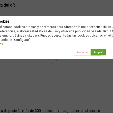
a del día
a cadena más vista del día gracias a promediar una cuota de pa
ookies
2,6 puntos de share.Telecinco queda fuera de la puja, promedi
tilizamos cookies propias y de terceros para ofrecerte la mejor experiencia de 
mpone a Cuatro, que no pasa del 6,3%.
preferencias, elaborar estadísticas de uso y ofrecerte publicidad basada en tus
ejemplo, páginas visitadas). Puedes aceptar todas las cookies pulsando en el 
cando en "Configurar".
…
ies
Rechazar
Aceptar
Ad
a disposición más de 300 puntos de recarga abiertos al público