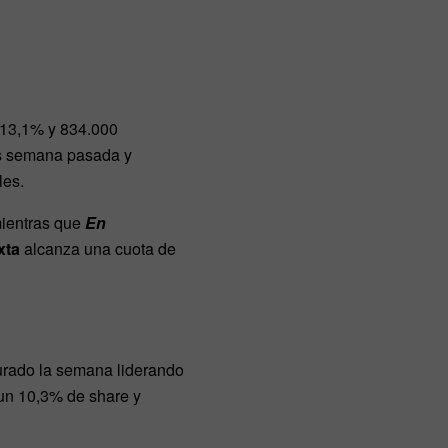
l 13,1% y 834.000
s semana pasada y
les.
mientras que
En
xta
alcanza una cuota de
rado la semana liderando
 un 10,3% de share y