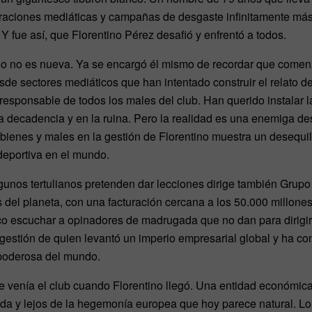
raciones mediáticas y campañas de desgaste infinitamente más 
Y fue así, que Florentino Pérez desafió y enfrentó a todos.
ino no es nueva. Ya se encargó él mismo de recordar que comen
e sectores mediáticos que han intentado construir el relato d
 responsable de todos los males del club. Han querido instalar l
la decadencia y en la ruina. Pero la realidad es una enemiga d
ienes y males en la gestión de Florentino muestra un desequili
eportiva en el mundo.
gunos tertulianos pretenden dar lecciones dirige también Grupo
del planeta, con una facturación cercana a los 50.000 millone
o escuchar a opinadores de madrugada que no dan para dirigir
gestión de quien levantó un imperio empresarial global y ha co
 poderosa del mundo.
 venía el club cuando Florentino llegó. Una entidad económic
ada y lejos de la hegemonía europea que hoy parece natural. Lo