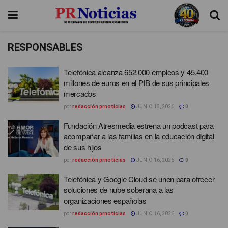
RESPONSABLES
Telefónica alcanza 652.000 empleos y 45.400
millones de euros en el PIB de sus principales
mercados
por
redacción prnoticias
JUNIO 18, 2026
0
Fundación Atresmedia estrena un podcast para
acompañar a las familias en la educación digital
de sus hijos
por
redacción prnoticias
JUNIO 16, 2026
0
Telefónica y Google Cloud se unen para ofrecer
soluciones de nube soberana a las
organizaciones españolas
por
redacción prnoticias
JUNIO 16, 2026
0