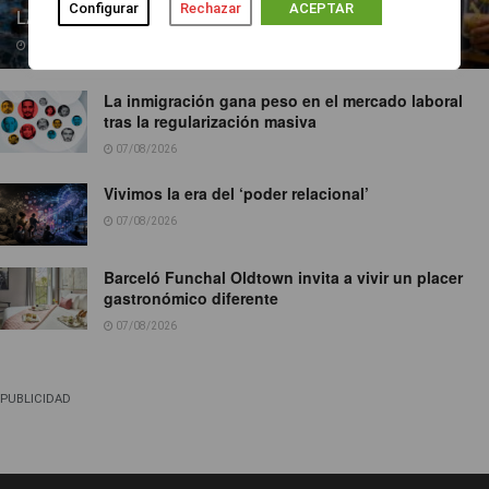
Configurar
Rechazar
ACEPTAR
LA BARRERA MIGRA, MIENTRAS MARLASKA…
07/08/2026
La inmigración gana peso en el mercado laboral
tras la regularización masiva
07/08/2026
Vivimos la era del ‘poder relacional’
07/08/2026
Barceló Funchal Oldtown invita a vivir un placer
gastronómico diferente
07/08/2026
PUBLICIDAD