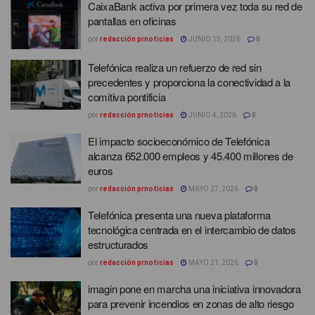
CaixaBank activa por primera vez toda su red de
pantallas en oficinas
por
redacción prnoticias
JUNIO 15, 2026
0
Telefónica realiza un refuerzo de red sin
precedentes y proporciona la conectividad a la
comitiva pontificia
por
redacción prnoticias
JUNIO 4, 2026
0
El impacto socioeconómico de Telefónica
alcanza 652.000 empleos y 45.400 millones de
euros
por
redacción prnoticias
MAYO 27, 2026
0
Telefónica presenta una nueva plataforma
tecnológica centrada en el intercambio de datos
estructurados
por
redacción prnoticias
MAYO 21, 2026
0
imagin pone en marcha una iniciativa innovadora
para prevenir incendios en zonas de alto riesgo