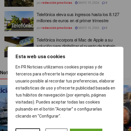
por
redacción prnoticias
MAYO 19, 2026
0
Telefónica eleva sus ingresos hasta los 8.127
millones de euros en el primer trimestre
por
redacción prnoticias
MAYO 14, 2026
0
Telefónica incorpora el Mac de Apple a su
solución para digitalizar el puesto de trabajo
por
redacción prnoticias
MAYO 13, 2026
0
Esta web usa cookies
En PR Noticias utilizamos cookies propias y de
Noticias recientes
terceros para ofrecerte la mejor experiencia de
usuario posible al recordar tus preferencias, elaborar
estadísticas de uso y ofrecerte publicidad basada en
tus hábitos de navegación (por ejemplo, páginas
visitadas). Puedes aceptar todas las cookies
pulsando en el botón “Aceptar” o configurarlas
clicando en "Configurar".