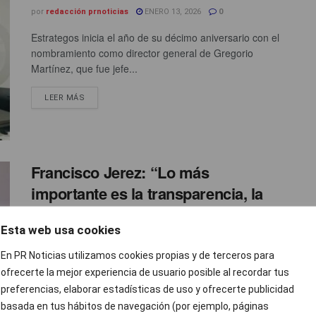
por
redacción prnoticias
ENERO 13, 2026
0
Estrategos inicia el año de su décimo aniversario con el
nombramiento como director general de Gregorio
Martínez, que fue jefe...
LEER MÁS
Francisco Jerez: “Lo más
importante es la transparencia, la
honestidad y la profesionalidad”
Esta web usa cookies
por
Carleth Morales
ENERO 2, 2026
0
En PR Noticias utilizamos cookies propias y de terceros para
Estrategos ha sido reconocida como Mejor Lobista de
ofrecerte la mejor experiencia de usuario posible al recordar tus
España en “Los mejores de PR” 2025, un premio que
preferencias, elaborar estadísticas de uso y ofrecerte publicidad
otorga PRNoticias desde hace 22 años...
basada en tus hábitos de navegación (por ejemplo, páginas