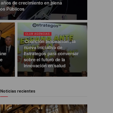
z años de crecimiento en plena
tos Públicos
CLUB AGENCIAS
‘Coalición Innovación’, la
nueva iniciativa de
úne
Estrategos para conversar
de
sobre el futuro de la
innovación en salud
Noticias recientes