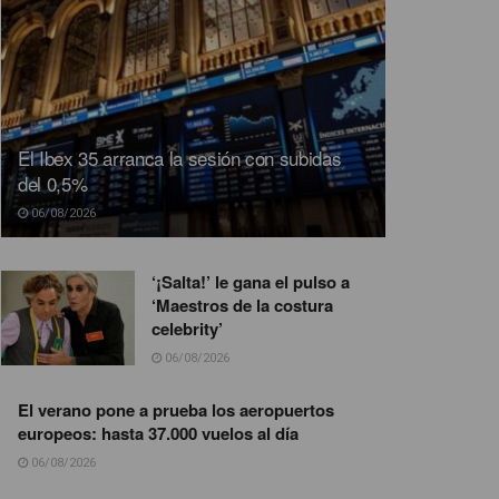
El Ibex 35 arranca la sesión con subidas
del 0,5%
06/08/2026
‘¡Salta!’ le gana el pulso a
‘Maestros de la costura
celebrity’
06/08/2026
El verano pone a prueba los aeropuertos
europeos: hasta 37.000 vuelos al día
06/08/2026