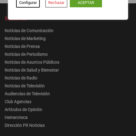
Configurar
Rechazar
ACEPTAR
Secciones
Noticias de Comunicación
Noticias de Marketing
Noticias de Prensa
Noticias de Periodismo
Noticias de Asuntos Públicos
Noticias de Salud y Bienestar
Noticias de Radio
Noticias de Televisión
Audiencias de Televisión
Club Agencias
Artículos de Opinión
Hemeroteca
Dirección PR Noticias