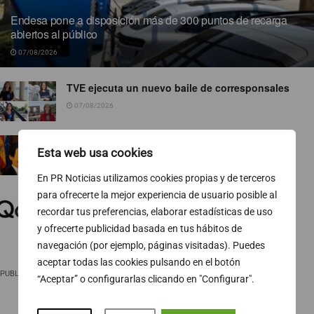
Endesa pone a disposición más de 300 puntos de recarga
abiertos al público
07/08/2026
TVE ejecuta un nuevo baile de corresponsales
07/08/2026
Ropa para socialistas
Esta web usa cookies
07/08/2026
En PR Noticias utilizamos cookies propias y de terceros
El 74 % de las pymes europeas gestiona sus
para ofrecerte la mejor experiencia de usuario posible al
finanzas fuera del horario laboral
recordar tus preferencias, elaborar estadísticas de uso
y ofrecerte publicidad basada en tus hábitos de
07/08/2026
navegación (por ejemplo, páginas visitadas). Puedes
aceptar todas las cookies pulsando en el botón
PUBLICIDAD
“Aceptar” o configurarlas clicando en "Configurar".