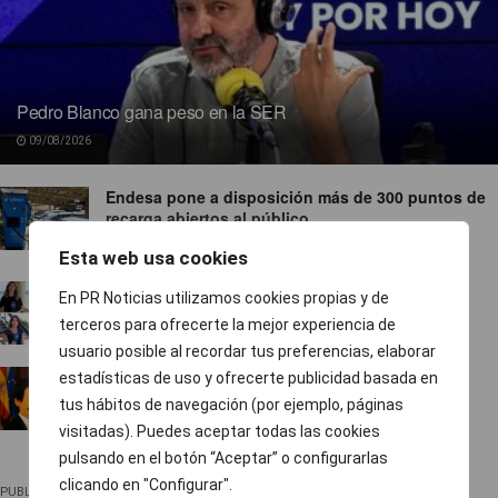
Pedro Blanco gana peso en la SER
09/08/2026
Endesa pone a disposición más de 300 puntos de
recarga abiertos al público
07/08/2026
Esta web usa cookies
TVE ejecuta un nuevo baile de corresponsales
En PR Noticias utilizamos cookies propias y de
07/08/2026
terceros para ofrecerte la mejor experiencia de
usuario posible al recordar tus preferencias, elaborar
Ropa para socialistas
estadísticas de uso y ofrecerte publicidad basada en
tus hábitos de navegación (por ejemplo, páginas
07/08/2026
visitadas). Puedes aceptar todas las cookies
pulsando en el botón “Aceptar” o configurarlas
clicando en "Configurar".
PUBLICIDAD