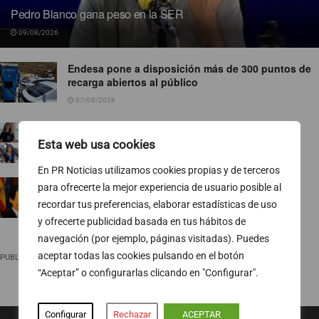
Pedro Blanco gana peso en la SER
09/08/2026
Endesa pone a disposición más de 300 puntos de
recarga abiertos al público
07/08/2026
TVE ejecuta un nuevo baile de corresponsales
Esta web usa cookies
07/08/2026
En PR Noticias utilizamos cookies propias y de terceros
Ropa para socialistas
para ofrecerte la mejor experiencia de usuario posible al
07/08/2026
recordar tus preferencias, elaborar estadísticas de uso
y ofrecerte publicidad basada en tus hábitos de
navegación (por ejemplo, páginas visitadas). Puedes
aceptar todas las cookies pulsando en el botón
PUBLICIDAD
“Aceptar” o configurarlas clicando en "Configurar".
Configurar
Rechazar
ACEPTAR