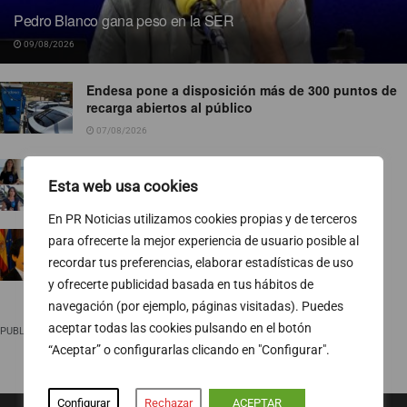
Pedro Blanco gana peso en la SER
09/08/2026
Endesa pone a disposición más de 300 puntos de
recarga abiertos al público
07/08/2026
TVE ejecuta un nuevo baile de corresponsales
Esta web usa cookies
07/08/2026
En PR Noticias utilizamos cookies propias y de terceros
Ropa para socialistas
para ofrecerte la mejor experiencia de usuario posible al
recordar tus preferencias, elaborar estadísticas de uso
07/08/2026
y ofrecerte publicidad basada en tus hábitos de
navegación (por ejemplo, páginas visitadas). Puedes
aceptar todas las cookies pulsando en el botón
PUBLICIDAD
“Aceptar” o configurarlas clicando en "Configurar".
Configurar
Rechazar
ACEPTAR