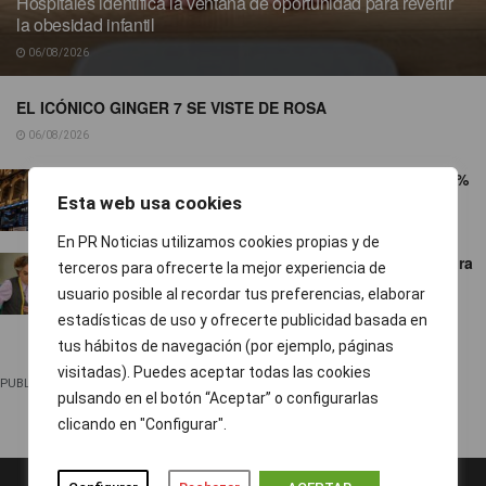
Hospitales identifica la ventana de oportunidad para revertir
la obesidad infantil
06/08/2026
EL ICÓNICO GINGER 7 SE VISTE DE ROSA
06/08/2026
El Ibex 35 arranca la sesión con subidas del 0,5%
Esta web usa cookies
06/08/2026
En PR Noticias utilizamos cookies propias y de
‘¡Salta!’ le gana el pulso a ‘Maestros de la costura
terceros para ofrecerte la mejor experiencia de
celebrity’
usuario posible al recordar tus preferencias, elaborar
06/08/2026
estadísticas de uso y ofrecerte publicidad basada en
tus hábitos de navegación (por ejemplo, páginas
visitadas). Puedes aceptar todas las cookies
PUBLICIDAD
pulsando en el botón “Aceptar” o configurarlas
clicando en "Configurar".