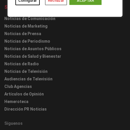
Configurar
Rechazar
ACEPTAR
Secciones
Noticias de Comunicación
Noticias de Marketing
Noticias de Prensa
Noticias de Periodismo
Noticias de Asuntos Públicos
Noticias de Salud y Bienestar
Noticias de Radio
Noticias de Televisión
Audiencias de Televisión
Club Agencias
Artículos de Opinión
Hemeroteca
Dirección PR Noticias
Síguenos