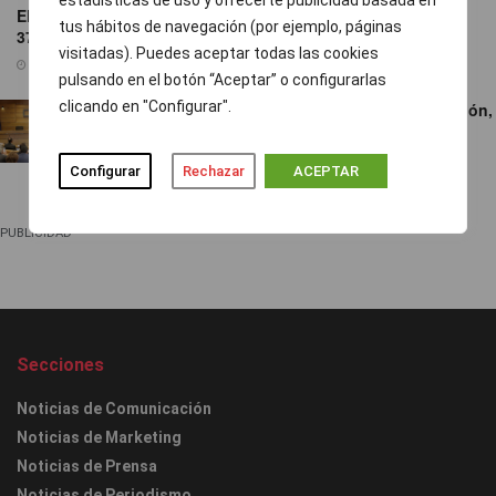
El verano pone a prueba los aeropuertos europeos: hasta
tus hábitos de navegación (por ejemplo, páginas
37.000 vuelos al día
visitadas). Puedes aceptar todas las cookies
06/08/2026
pulsando en el botón “Aceptar” o configurarlas
clicando en "Configurar".
La sostenibilidad en Iberoamérica: más regulación,
nuevos desafíos
06/08/2026
Configurar
Rechazar
ACEPTAR
PUBLICIDAD
Secciones
Noticias de Comunicación
Noticias de Marketing
Noticias de Prensa
Noticias de Periodismo