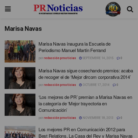
Marisa Navas
Marisa Navas inaugura la Escuela de
Periodismo Manuel Martín Ferrand
por
redacción prnoticias
SEPTIEMBRE 14, 2015
0
Marisa Navas sigue cosechando premios: acaba
de recoger el de ‘Mejor dircom corporativa 2014’
por
redacción prnoticias
OCTUBRE 17, 2014
0
‘Los mejores de PR’ premian a Marisa Navas en
la categoría de ‘Mejor trayectoria en
Comunicación’
por
redacción prnoticias
NOVIEMBRE 18, 2013
0
Los mejores PR en Comunicación 2012 para
Best Relations, La Casa del Rey y Marisa Navas