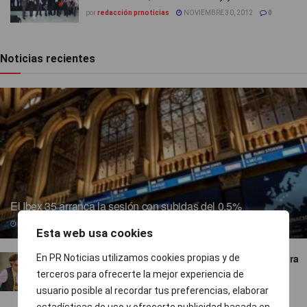
por
redacción prnoticias
NOVIEMBRE 30, 2012
0
Noticias recientes
El Ibex 35 arranca la sesión con subidas del 0,5%
06/08/2026
Esta web usa cookies
‘¡Salta!’ le gana el pulso a ‘Maestros de la costura
En PR Noticias utilizamos cookies propias y de
celebrity’
terceros para ofrecerte la mejor experiencia de
usuario posible al recordar tus preferencias, elaborar
06/08/2026
estadísticas de uso y ofrecerte publicidad basada en