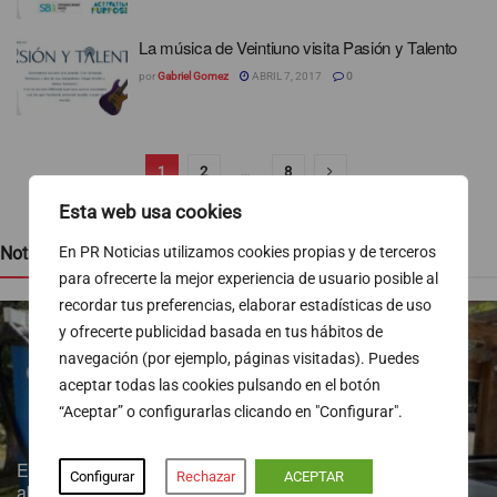
La música de Veintiuno visita Pasión y Talento
por
Gabriel Gomez
ABRIL 7, 2017
0
1
2
…
8
Esta web usa cookies
Noticias recientes
En PR Noticias utilizamos cookies propias y de terceros
para ofrecerte la mejor experiencia de usuario posible al
recordar tus preferencias, elaborar estadísticas de uso
y ofrecerte publicidad basada en tus hábitos de
navegación (por ejemplo, páginas visitadas). Puedes
aceptar todas las cookies pulsando en el botón
“Aceptar” o configurarlas clicando en "Configurar".
Endesa pone a disposición más de 300 puntos de recarga
Configurar
Rechazar
ACEPTAR
abiertos al público