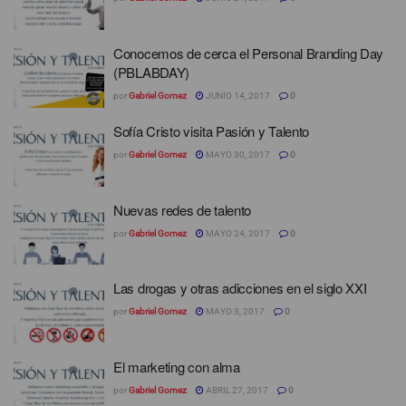
Conocemos de cerca el Personal Branding Day
(PBLABDAY)
por
Gabriel Gomez
JUNIO 14, 2017
0
Sofía Cristo visita Pasión y Talento
por
Gabriel Gomez
MAYO 30, 2017
0
Nuevas redes de talento
por
Gabriel Gomez
MAYO 24, 2017
0
Las drogas y otras adicciones en el siglo XXI
por
Gabriel Gomez
MAYO 3, 2017
0
El marketing con alma
por
Gabriel Gomez
ABRIL 27, 2017
0