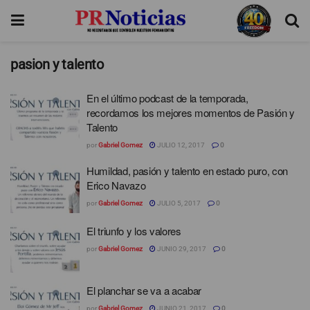
pasion y talento
En el último podcast de la temporada,
recordamos los mejores momentos de Pasión y
Talento
por
Gabriel Gomez
JULIO 12, 2017
0
Humildad, pasión y talento en estado puro, con
Erico Navazo
por
Gabriel Gomez
JULIO 5, 2017
0
El triunfo y los valores
por
Gabriel Gomez
JUNIO 29, 2017
0
El planchar se va a acabar
por
Gabriel Gomez
JUNIO 21, 2017
0