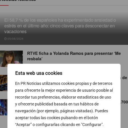
El 58,7 % de los españoles ha experimentado ansiedad o
estrés en el último año: cinco claves para desconectar en
vacaciones
05/08/2026
RTVE ficha a Yolanda Ramos para presentar ‘Me
resbala’
05/08/2026
Esta web usa cookies
El Ibex 35 se anota nuevos máximos por encima de
los 20.100 puntos
En PR Noticias utilizamos cookies propias y de terceros
para ofrecerte la mejor experiencia de usuario posible al
05/08/2026
recordar tus preferencias, elaborar estadísticas de uso
Telefónica refuerza la conectividad en más de 2.700
y ofrecerte publicidad basada en tus hábitos de
emplazamientos con motivo del eclipse solar
navegación (por ejemplo, páginas visitadas). Puedes
05/08/2026
aceptar todas las cookies pulsando en el botón
“Aceptar” o configurarlas clicando en "Configurar".