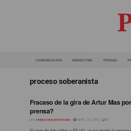
COMUNICACIÓN
MARKETING
PRENSA
P
proceso soberanista
Fracaso de la gira de Artur Mas po
prensa?
por
redacción prnoticias
ABRIL 10, 2015
0
El viaje de Artur Mas a EE.UU. no ha tenido la repercus