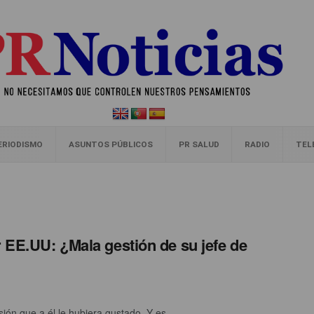
ERIODISMO
ASUNTOS PÚBLICOS
PR SALUD
RADIO
TEL
r EE.UU: ¿Mala gestión de su jefe de
ión que a él le hubiera gustado. Y es ...