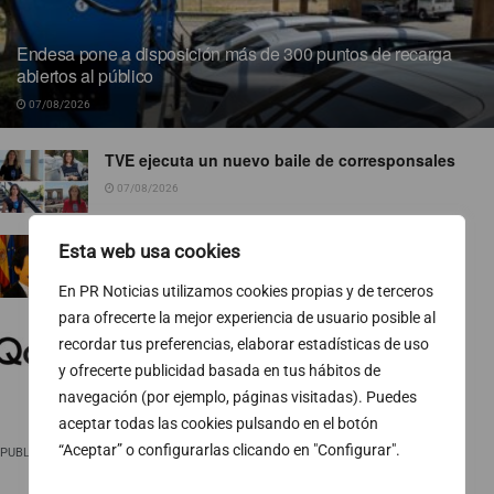
Endesa pone a disposición más de 300 puntos de recarga
abiertos al público
07/08/2026
TVE ejecuta un nuevo baile de corresponsales
07/08/2026
Ropa para socialistas
Esta web usa cookies
07/08/2026
En PR Noticias utilizamos cookies propias y de terceros
para ofrecerte la mejor experiencia de usuario posible al
El 74 % de las pymes europeas gestiona sus
recordar tus preferencias, elaborar estadísticas de uso
finanzas fuera del horario laboral
y ofrecerte publicidad basada en tus hábitos de
07/08/2026
navegación (por ejemplo, páginas visitadas). Puedes
aceptar todas las cookies pulsando en el botón
“Aceptar” o configurarlas clicando en "Configurar".
PUBLICIDAD