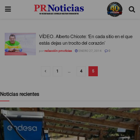
VÍDEO. Alberto Chicote: ‘En cada sitio en el que
estás dejas un trocito del corazón’
por
redacción prnoticias
ENERO 27, 2014
0
1
…
4
5
Noticias recientes