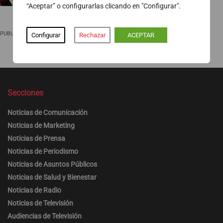
“Aceptar” o configurarlas clicando en "Configurar".
PUBLICIDAD
Configurar
Rechazar
ACEPTAR
Secciones
Noticias de Comunicación
Noticias de Marketing
Noticias de Prensa
Noticias de Periodismo
Noticias de Asuntos Públicos
Noticias de Salud y Bienestar
Noticias de Radio
Noticias de Televisión
Audiencias de Televisión