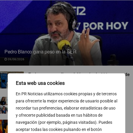
Pedro Blanco gana peso en la SER
09/08/2026
Endesa pone a disposición más de 300 puntos de
recarga abiertos al público
Esta web usa cookies
07/08/2026
En PR Noticias utilizamos cookies propias y de terceros
TVE ejecuta un nuevo baile de corresponsales
para ofrecerte la mejor experiencia de usuario posible al
07/08/2026
recordar tus preferencias, elaborar estadísticas de uso
y ofrecerte publicidad basada en tus hábitos de
Ropa para socialistas
navegación (por ejemplo, páginas visitadas). Puedes
aceptar todas las cookies pulsando en el botón
07/08/2026