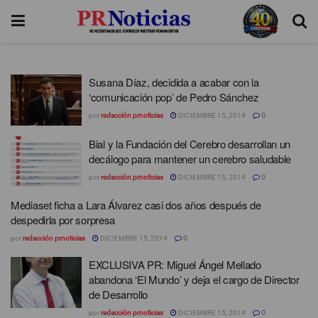
Susana Díaz, decidida a acabar con la
‘comunicación pop’ de Pedro Sánchez
por
redacción prnoticias
DICIEMBRE 15, 2014
0
Bial y la Fundación del Cerebro desarrollan un
decálogo para mantener un cerebro saludable
por
redacción prnoticias
DICIEMBRE 15, 2014
0
Mediaset ficha a Lara Álvarez casi dos años después de
despedirla por sorpresa
por
redacción prnoticias
DICIEMBRE 15, 2014
0
EXCLUSIVA PR: Miguel Ángel Mellado
abandona ‘El Mundo’ y deja el cargo de Director
de Desarrollo
por
redacción prnoticias
DICIEMBRE 15, 2014
0