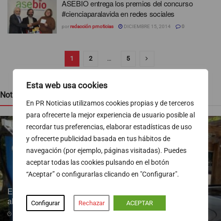
ASEBIO entrega los premios del concurso
#cienciaparalavida en redes sociales
por
redacción prnoticias
DICIEMBRE 15, 2014
0
1
2
…
5
Esta web usa cookies
Noticias recientes
En PR Noticias utilizamos cookies propias y de terceros
para ofrecerte la mejor experiencia de usuario posible al
recordar tus preferencias, elaborar estadísticas de uso
y ofrecerte publicidad basada en tus hábitos de
navegación (por ejemplo, páginas visitadas). Puedes
aceptar todas las cookies pulsando en el botón
“Aceptar” o configurarlas clicando en "Configurar".
Endesa pone a disposición más de 300 puntos de recarga
abiertos al público
Configurar
Rechazar
ACEPTAR
07/08/2026