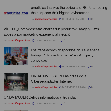
prnoticias thanked the police and FBI for arresting
the suspects their biggest cyberattack
por
redacción prnoticias
DICIEMBRE 15, 2014
0
VÍDEO ¿Cómo desestacionalizar un producto? Häagen-Dazs
apuesta por marketing experiencial y edición
por
redacción prnoticias
DICIEMBRE 15, 2014
0
Los trabajadores despedidos de ‘La Mañana’
trabajan ‘clandestinamente’ en ‘Amigas y
conocidas’
por
redacción prnoticias
DICIEMBRE 15, 2014
0
ONDA INVERSIÓN Las cifras de la
Ciberseguridad en Internet
por
redacción prnoticias
DICIEMBRE 15, 2014
0
ONDA MUJER Delitos informáticos y legalidad
por
redacción prnoticias
DICIEMBRE 15, 2014
0