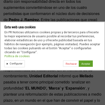
diario con responsabilidad directa en todos los
suplementos conviertiéndose en uno de los cuatro
periodistas que conformaron el núcleo duro de decisiones
de
Pedro J. Ramírez.
Entre las publicaciones que creaó
durante su etapa figuran
‘Crónica’, ‘Yo Dona’ y, la más
Esta web usa cookies
reciente y La Otra Crónica
.
En PR Noticias utilizamos cookies propias y de terceros para ofrecerte
la mejor experiencia de usuario posible al recordar tus preferencias,
elaborar estadísticas de uso y ofrecerte publicidad basada en tus
hábitos de navegación (por ejemplo, páginas visitadas). Puedes aceptar
todas las cookies pulsando en el botón “Aceptar” o configurarlas
No obstante, tras la marcha de
Pedro J. Ramírez
a
clicando en "Configurar".
Política de cookies
comienzos de febrero
Mellado
fue destinado como
Director de Desarrollo Editorial
relevándole de su
Configurar
Rechazar
Aceptar
responsabilidad de vicedirector. En el momento de su
nombramiento,
Unidad Editorial
informó que
Mellado
pasaba a tener como principal cometido ‘analizar en
profundidad
‘EL MUNDO’, ‘Marca’ y ‘Expansión
‘, y
plantear una reformulación de estas publicaciones a medio
plazo, en un mundo en el que han de convivir el papel y lo