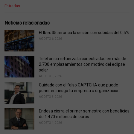
C
Entradas
a
t
e
Noticias relacionadas
g
o
El Ibex 35 arranca la sesión con subidas del 0,5%
r
AGOSTO 6, 2026
i
e
s
Telefónica refuerza la conectividad en más de
:
2.700 emplazamientos con motivo del eclipse
solar
AGOSTO 5, 2026
Cuidado con el falso CAPTCHA que puede
poner en riesgo tu empresa u organización
AGOSTO 5, 2026
Endesa cierra el primer semestre con beneficios
de 1.470 millones de euros
AGOSTO 4, 2026