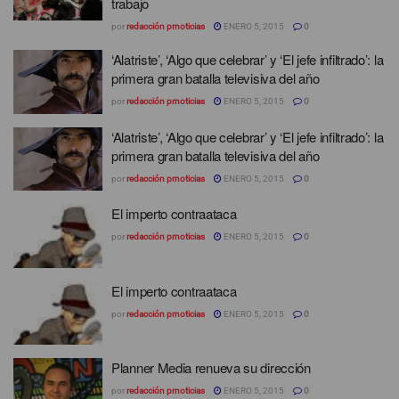
trabajo
por
redacción prnoticias
ENERO 5, 2015
0
‘Alatriste’, ‘Algo que celebrar’ y ‘El jefe infiltrado’: la
primera gran batalla televisiva del año
por
redacción prnoticias
ENERO 5, 2015
0
‘Alatriste’, ‘Algo que celebrar’ y ‘El jefe infiltrado’: la
primera gran batalla televisiva del año
por
redacción prnoticias
ENERO 5, 2015
0
El imperto contraataca
por
redacción prnoticias
ENERO 5, 2015
0
El imperto contraataca
por
redacción prnoticias
ENERO 5, 2015
0
Planner Media renueva su dirección
por
redacción prnoticias
ENERO 5, 2015
0