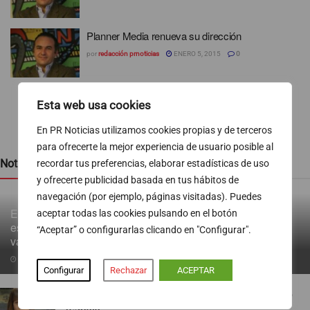
Planner Media renueva su dirección
por
redacción prnoticias
ENERO 5, 2015
0
Esta web usa cookies
1
…
3
4
5
6
En PR Noticias utilizamos cookies propias y de terceros
para ofrecerte la mejor experiencia de usuario posible al
Noticias recientes
recordar tus preferencias, elaborar estadísticas de uso
y ofrecerte publicidad basada en tus hábitos de
navegación (por ejemplo, páginas visitadas). Puedes
El 58,7 % de los españoles ha experimentado ansiedad o
aceptar todas las cookies pulsando en el botón
estrés en el último año: cinco claves para desconectar en
“Aceptar” o configurarlas clicando en "Configurar".
vacaciones
05/08/2026
Configurar
Rechazar
ACEPTAR
RTVE ficha a Yolanda Ramos para presentar ‘Me
resbala’