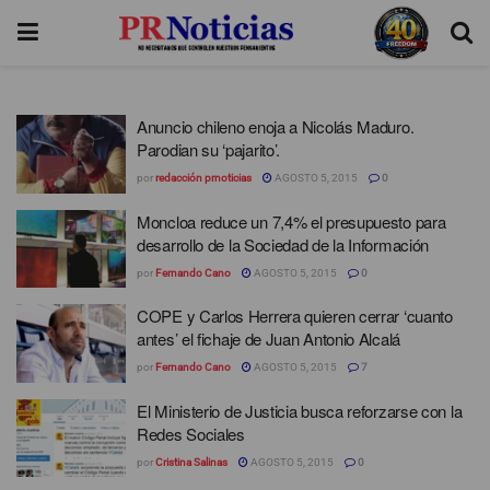
Anuncio chileno enoja a Nicolás Maduro.
Parodian su ‘pajarito’.
por
redacción prnoticias
AGOSTO 5, 2015
0
Moncloa reduce un 7,4% el presupuesto para
desarrollo de la Sociedad de la Información
por
Fernando Cano
AGOSTO 5, 2015
0
COPE y Carlos Herrera quieren cerrar ‘cuanto
antes’ el fichaje de Juan Antonio Alcalá
por
Fernando Cano
AGOSTO 5, 2015
7
El Ministerio de Justicia busca reforzarse con la
Redes Sociales
por
Cristina Salinas
AGOSTO 5, 2015
0