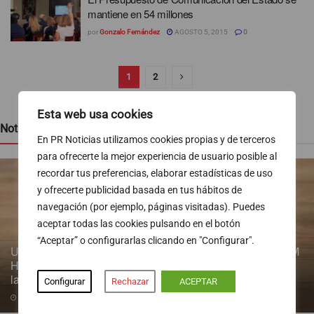
mantiene en 54 millones
por
Gonzalo Fernández
AGOSTO 5, 2015
0
1
2
Esta web usa cookies
Noticias recientes
En PR Noticias utilizamos cookies propias y de terceros
para ofrecerte la mejor experiencia de usuario posible al
recordar tus preferencias, elaborar estadísticas de uso
y ofrecerte publicidad basada en tus hábitos de
navegación (por ejemplo, páginas visitadas). Puedes
aceptar todas las cookies pulsando en el botón
“Aceptar” o configurarlas clicando en "Configurar".
Un estudio longitudinal de la Fundación de Investigación HM
Hospitales identifica la ventana de oportunidad para revertir
la obesidad infantil
Configurar
Rechazar
ACEPTAR
06/08/2026