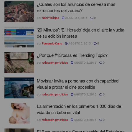
¿Cuáles son los anuncios de cerveza más
refrescantes del verano?
por
Nahir Vallejos
AGOSTO 5, 2015
0
‘20 Minutos’: ‘El Heraldo’ deja en el aire la vuelta
de su edición impresa
por
Fernando Cano
AGOSTO 5, 2015
0
¿Por qué #13rosas es Trending Topic?
por
redacción prnoticias
AGOSTO 5, 2015
0
Movistar invita a personas con discapacidad
visual a probar el cine accesible
por
redacción prnoticias
AGOSTO 5, 2015
0
La alimentación en los primeros 1.000 días de
vida de un bebé es vital
por
redacción prnoticias
AGOSTO 5, 2015
0
El Presupuesto de Comunicación del Estado se