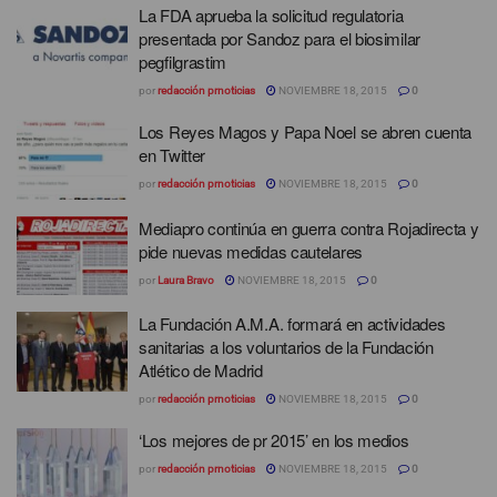
La FDA aprueba la solicitud regulatoria
presentada por Sandoz para el biosimilar
pegfilgrastim
por
redacción prnoticias
NOVIEMBRE 18, 2015
0
Los Reyes Magos y Papa Noel se abren cuenta
en Twitter
por
redacción prnoticias
NOVIEMBRE 18, 2015
0
Mediapro continúa en guerra contra Rojadirecta y
pide nuevas medidas cautelares
por
Laura Bravo
NOVIEMBRE 18, 2015
0
La Fundación A.M.A. formará en actividades
sanitarias a los voluntarios de la Fundación
Atlético de Madrid
por
redacción prnoticias
NOVIEMBRE 18, 2015
0
‘Los mejores de pr 2015’ en los medios
por
redacción prnoticias
NOVIEMBRE 18, 2015
0