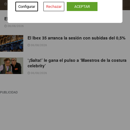
06/08/2026
Configurar
Rechazar
ACEPTAR
EL ICÓNICO GINGER 7 SE VISTE DE ROSA
06/08/2026
El Ibex 35 arranca la sesión con subidas del 0,5%
06/08/2026
‘¡Salta!’ le gana el pulso a ‘Maestros de la costura
celebrity’
06/08/2026
PUBLICIDAD