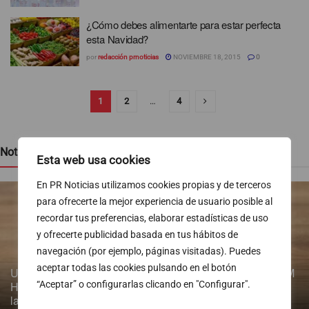
¿Cómo debes alimentarte para estar perfecta
esta Navidad?
por
redacción prnoticias
NOVIEMBRE 18, 2015
0
1
2
…
4
Noticias recientes
Esta web usa cookies
En PR Noticias utilizamos cookies propias y de terceros
para ofrecerte la mejor experiencia de usuario posible al
recordar tus preferencias, elaborar estadísticas de uso
y ofrecerte publicidad basada en tus hábitos de
navegación (por ejemplo, páginas visitadas). Puedes
aceptar todas las cookies pulsando en el botón
Un estudio longitudinal de la Fundación de Investigación HM
“Aceptar” o configurarlas clicando en "Configurar".
Hospitales identifica la ventana de oportunidad para revertir
la obesidad infantil