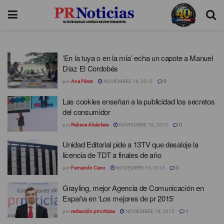
‘En la tuya o en la mía’ echa un capote a Manuel
Díaz El Cordobés
por
Ana Pérez
NOVIEMBRE 18, 2015
0
Las cookies enseñan a la publicidad los secretos
del consumidor
por
Rebeca Alcántara
NOVIEMBRE 18, 2015
0
Unidad Editorial pide a 13TV que desaloje la
licencia de TDT a finales de año
por
Fernando Cano
NOVIEMBRE 18, 2015
0
Grayling, mejor Agencia de Comunicación en
España en ‘Los mejores de pr 2015’
por
redacción prnoticias
NOVIEMBRE 18, 2015
1