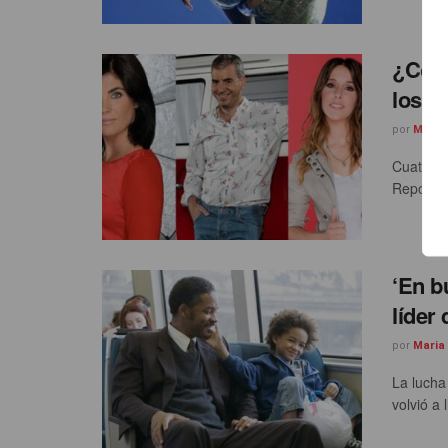
¿Cómo
los s
por
Maria
Cuatro c
Reporter
‘En b
líder
por
Maria
La lucha
volvió a 