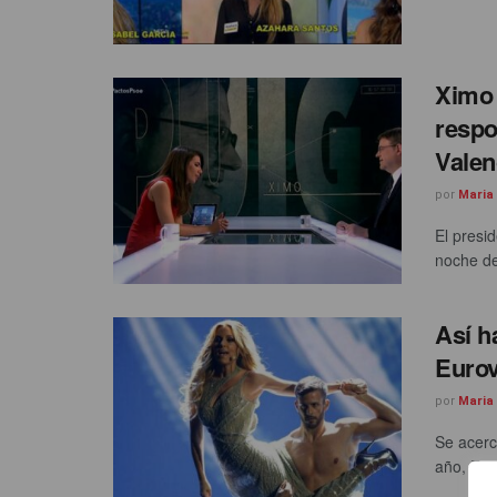
Ximo 
respo
Valen
por
Maria
El presi
noche de
Así h
Eurov
por
Maria
Se acerc
año, Esp