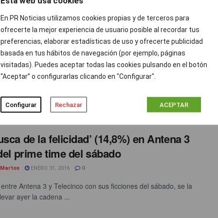
Esta web usa cookies
En PR Noticias utilizamos cookies propias y de terceros para
ofrecerte la mejor experiencia de usuario posible al recordar tus
 les ha ido a los reporteros de Cuatro
preferencias, elaborar estadísticas de uso y ofrecerte publicidad
ábados?
basada en tus hábitos de navegación (por ejemplo, páginas
 Martos
ENERO 31, 2016
1
visitadas). Puedes aceptar todas las cookies pulsando en el botón
“Aceptar” o configurarlas clicando en "Configurar".
omenzaba el 2016 con la idea de un nuevo espacio llamado
os Cuatro, como nuevo contenedor de actualidad en ...
Configurar
Rechazar
ACEPTAR
usca de la felicidad’ (14,8%) en Antena 3
 del prime time del sábado
 Martos
ENERO 31, 2016
0
 entre Antena 3 y Telecinco con sus ficciones del sábado, se la
llevar ayer la cadena ...