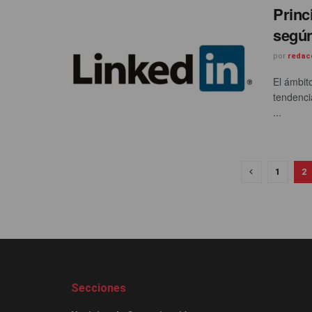
Princ
según
por
redac
El ámbit
tendenci
...
1
2
Secciones