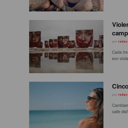
Viole
camp
por
redac
Cada tre
son viola
Cinco
por
redac
Cambiamo
calle dis