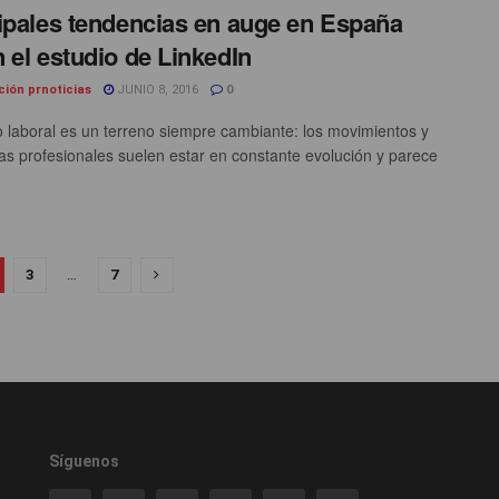
ipales tendencias en auge en España
 el estudio de LinkedIn
ción prnoticias
JUNIO 8, 2016
0
o laboral es un terreno siempre cambiante: los movimientos y
as profesionales suelen estar en constante evolución y parece
3
…
7
Síguenos