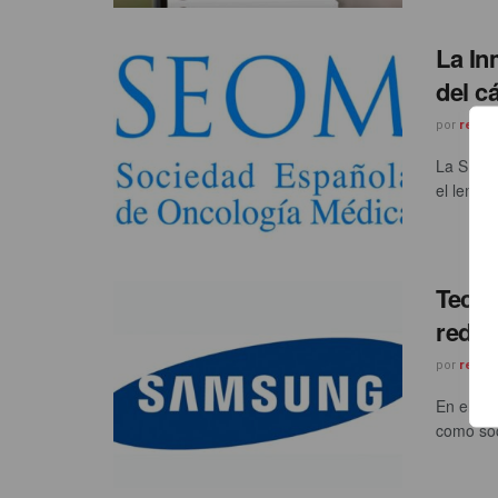
La In
del c
por
redac
La SEOM 
el lema
Tecno
redo
por
redac
En el ma
como soc