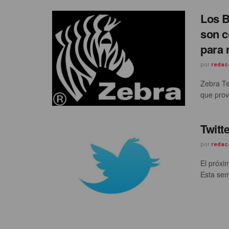
Los B
son c
para 
por
redac
Zebra Te
que prove
Twitte
por
redac
El próxi
Esta sem