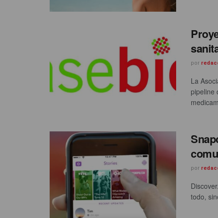
Proye
sanit
por
redac
La Asoci
pipeline
medicame
Snapc
comun
por
redac
Discover
todo, sin