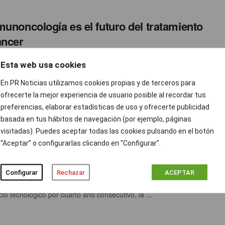
munoncología es el futuro del tratamiento
áncer
ción prnoticias
JUNIO 8, 2016
0
Esta web usa cookies
inició en febrero de 2013 una campaña de comunicación bajo
En PR Noticias utilizamos cookies propias y de terceros para
: EN ONCOLOGÍA, CADA AVANCE SE ESCRIBE ...
ofrecerte la mejor experiencia de usuario posible al recordar tus
preferencias, elaborar estadísticas de uso y ofrecerte publicidad
basada en tus hábitos de navegación (por ejemplo, páginas
logía y educación a debate en una mesa
visitadas). Puedes aceptar todas las cookies pulsando en el botón
“Aceptar” o configurarlas clicando en "Configurar".
nda organizada por Samsung
ción prnoticias
JUNIO 8, 2016
0
Configurar
Rechazar
ACEPTAR
rco de la Feria del Libro, donde Samsung Electronics participa
io tecnológico por cuarto año consecutivo, la ...