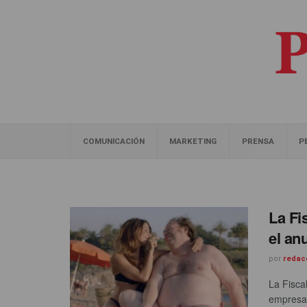
COMUNICACIÓN
MARKETING
PRENSA
P
La Fi
el an
por
redac
La Fiscal
empresa 