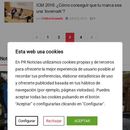
ICM 2016: ¿Cómo conseguir que tu marca sea
una ‘lovemark’?
por
Cristina Quesada
JULIO 6, 2016
0
1
2
3
4
Esta web usa cookies
Noticias recientes
En PR Noticias utilizamos cookies propias y de terceros
para ofrecerte la mejor experiencia de usuario posible al
recordar tus preferencias, elaborar estadísticas de uso
y ofrecerte publicidad basada en tus hábitos de
navegación (por ejemplo, páginas visitadas). Puedes
aceptar todas las cookies pulsando en el botón
“Aceptar” o configurarlas clicando en "Configurar".
Endesa pone a disposición más de 300 puntos de recarga
abiertos al público
Configurar
Rechazar
ACEPTAR
07/08/2026