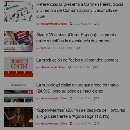
Referenciadas presenta a Carmen Pérez, Socia
y Directora de Comunicación y Desarrollo de
CGE
por
redacción prnoticias
JULIO 6, 2016
0
Álvaro Villamizar (Dealz España): Un precio
unico simplifica la experiencia de compra
por
Dir&Ge
JULIO 6, 2016
0
La producción de ficción y el branded content
por
Jaime López-Amor
JULIO 6, 2016
0
La publicidad digital en prensa crece en mayo
(24,9%), pero su peso es insuficiente
por
redacción prnoticias
JULIO 6, 2016
1
‘Supervivientes’ (26,1%) se despide de Honduras
a lo grande frente a ‘Águila Roja’ (12,4%)
por
redacción prnoticias
JULIO 6, 2016
1