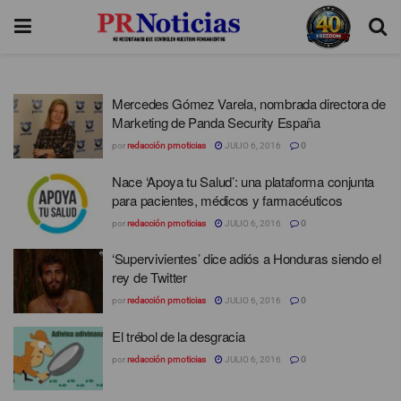
Mercedes Gómez Varela, nombrada directora de
Marketing de Panda Security España
por
redacción prnoticias
JULIO 6, 2016
0
Nace ‘Apoya tu Salud’: una plataforma conjunta
para pacientes, médicos y farmacéuticos
por
redacción prnoticias
JULIO 6, 2016
0
‘Supervivientes’ dice adiós a Honduras siendo el
rey de Twitter
por
redacción prnoticias
JULIO 6, 2016
0
El trébol de la desgracia
por
redacción prnoticias
JULIO 6, 2016
0