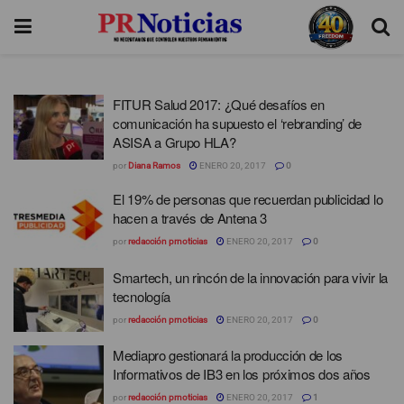
FITUR Salud 2017: ¿Qué desafíos en
comunicación ha supuesto el ‘rebranding’ de
ASISA a Grupo HLA?
por
Diana Ramos
ENERO 20, 2017
0
El 19% de personas que recuerdan publicidad lo
hacen a través de Antena 3
por
redacción prnoticias
ENERO 20, 2017
0
Smartech, un rincón de la innovación para vivir la
tecnología
por
redacción prnoticias
ENERO 20, 2017
0
Mediapro gestionará la producción de los
Informativos de IB3 en los próximos dos años
por
redacción prnoticias
ENERO 20, 2017
1