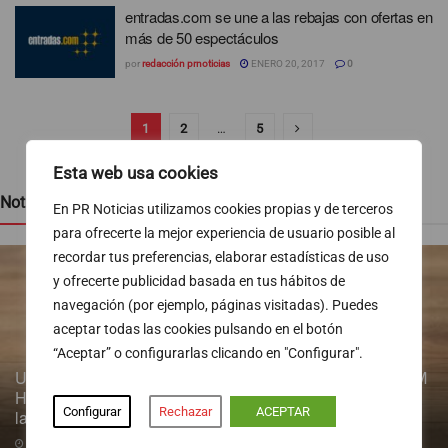
entradas.com se une a las rebajas con ofertas en
más de 50 espectáculos
por
redacción prnoticias
ENERO 20, 2017
0
1
2
…
5
Esta web usa cookies
Noticias recientes
En PR Noticias utilizamos cookies propias y de terceros
para ofrecerte la mejor experiencia de usuario posible al
recordar tus preferencias, elaborar estadísticas de uso
y ofrecerte publicidad basada en tus hábitos de
navegación (por ejemplo, páginas visitadas). Puedes
aceptar todas las cookies pulsando en el botón
“Aceptar” o configurarlas clicando en "Configurar".
Un estudio longitudinal de la Fundación de Investigación HM
Hospitales identifica la ventana de oportunidad para revertir
Configurar
Rechazar
ACEPTAR
la obesidad infantil
06/08/2026