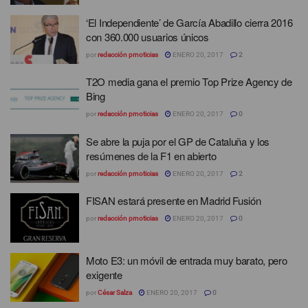
‘El Independiente’ de García Abadillo cierra 2016
con 360.000 usuarios únicos
por
redacción prnoticias
ENERO 20, 2017
2
T2O media gana el premio Top Prize Agency de
Bing
por
redacción prnoticias
ENERO 20, 2017
0
Se abre la puja por el GP de Cataluña y los
resúmenes de la F1 en abierto
por
redacción prnoticias
ENERO 20, 2017
2
FISAN estará presente en Madrid Fusión
por
redacción prnoticias
ENERO 20, 2017
0
Moto E3: un móvil de entrada muy barato, pero
exigente
por
César Salza
ENERO 20, 2017
0