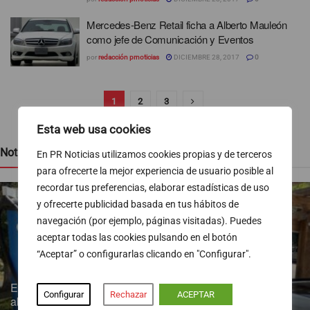
Mercedes-Benz Retail ficha a Alberto Mauleón
como jefe de Comunicación y Eventos
por
redacción prnoticias
DICIEMBRE 28, 2017
0
1
2
3
Esta web usa cookies
Noticias recientes
En PR Noticias utilizamos cookies propias y de terceros
para ofrecerte la mejor experiencia de usuario posible al
recordar tus preferencias, elaborar estadísticas de uso
y ofrecerte publicidad basada en tus hábitos de
navegación (por ejemplo, páginas visitadas). Puedes
aceptar todas las cookies pulsando en el botón
“Aceptar” o configurarlas clicando en "Configurar".
Endesa pone a disposición más de 300 puntos de recarga
Configurar
Rechazar
ACEPTAR
abiertos al público