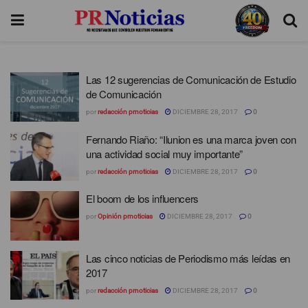
Las 12 sugerencias de Comunicación de Estudio
de Comunicación
por
redacción prnoticias
DICIEMBRE 28, 2017
0
Fernando Riaño: “Ilunion es una marca joven con
una actividad social muy importante”
por
redacción prnoticias
DICIEMBRE 28, 2017
0
El boom de los influencers
por
Opinión prnoticias
DICIEMBRE 28, 2017
0
Las cinco noticias de Periodismo más leídas en
2017
por
redacción prnoticias
DICIEMBRE 28, 2017
0