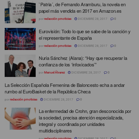
`Patria´, de Fernando Aramburu, la novela en
papel más vendida en 2017 en Amazon.es
por
redacción prnoticias
DICIEMBRE 28, 2017
0
Eurovisión: Todo lo que se sabe de la canción y
el representante de España
por
redacción prnoticias
DICIEMBRE 28, 2017
0
Nuria Sánchez (Alana): “Hay que recuperar la
confianza de los ‘infoxicados’”
por
Manuel Álvarez
DICIEMBRE 28, 2017
0
La Selección Española Femenina de Baloncesto echa a andar
rumbo al EuroBasket de la República Checa
por
redacción prnoticias
DICIEMBRE 28, 2017
0
La enfermedad de Crohn, gran desconocida por
la sociedad, precisa atención especializada,
integral y coordinada por unidades
multidisciplinares
por
redacción prnoticias
DICIEMBRE 28, 2017
0