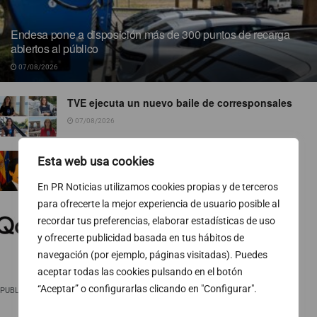
Endesa pone a disposición más de 300 puntos de recarga
abiertos al público
07/08/2026
TVE ejecuta un nuevo baile de corresponsales
07/08/2026
Ropa para socialistas
Esta web usa cookies
07/08/2026
En PR Noticias utilizamos cookies propias y de terceros
para ofrecerte la mejor experiencia de usuario posible al
El 74 % de las pymes europeas gestiona sus
recordar tus preferencias, elaborar estadísticas de uso
finanzas fuera del horario laboral
y ofrecerte publicidad basada en tus hábitos de
07/08/2026
navegación (por ejemplo, páginas visitadas). Puedes
aceptar todas las cookies pulsando en el botón
“Aceptar” o configurarlas clicando en "Configurar".
PUBLICIDAD