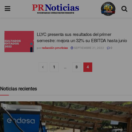
LLYC presenta sus resultados del primer
semestre: mejora un 32% su EBITDA hasta junio
por
redacción prnoticias
SEPTIEMBRE 21, 2022
0
1
…
3
4
Noticias recientes