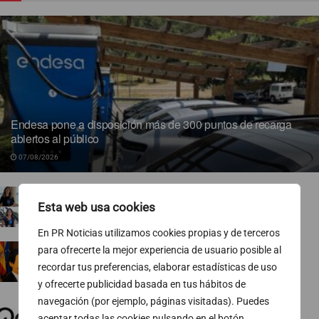
Endesa pone a disposición más de 300 puntos de recarga
abiertos al público
07/08/2026
TVE ejecuta un nuevo baile de corresponsales
Esta web usa cookies
07/08/2026
En PR Noticias utilizamos cookies propias y de terceros
Ropa para socialistas
para ofrecerte la mejor experiencia de usuario posible al
recordar tus preferencias, elaborar estadísticas de uso
07/08/2026
y ofrecerte publicidad basada en tus hábitos de
navegación (por ejemplo, páginas visitadas). Puedes
El 74 % de las pymes europeas gestiona sus
finanzas fuera del horario laboral
aceptar todas las cookies pulsando en el botón