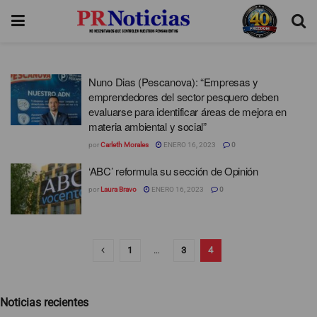
Nuno Dias (Pescanova): “Empresas y
emprendedores del sector pesquero deben
evaluarse para identificar áreas de mejora en
materia ambiental y social”
por
Carleth Morales
ENERO 16, 2023
0
‘ABC’ reformula su sección de Opinión
por
Laura Bravo
ENERO 16, 2023
0
1
…
3
4
Noticias recientes